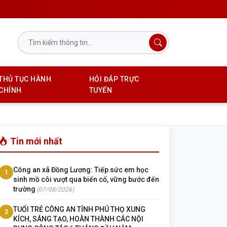
THỦ TỤC HÀNH
HỎI ĐÁP TRỰC
CHÍNH
TUYẾN
Tin mới nhất
Công an xã Đồng Lương: Tiếp sức em học
1
sinh mồ côi vượt qua biến cố, vững bước đến
trường
(07/08/2026)
TUỔI TRẺ CÔNG AN TỈNH PHÚ THỌ XUNG
2
KÍCH, SÁNG TẠO, HOÀN THÀNH CÁC NỘI