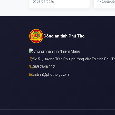
28/07/2026
02/08/20
Công an tỉnh Phú Thọ
Số 51, Đường Trần Phú, phường Việt Trì, tỉnh Phú T
069 2646 112
catinh@phutho.gov.vn