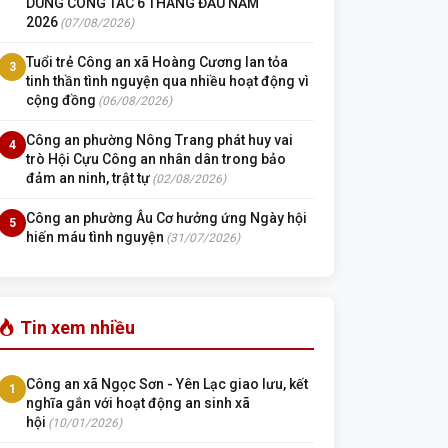
DUNG CÔNG TÁC 6 THÁNG ĐẦU NĂM
2026
(07/08/2026)
Tuổi trẻ Công an xã Hoàng Cương lan tỏa
3
tinh thần tình nguyện qua nhiều hoạt động vì
cộng đồng
(06/08/2026)
Công an phường Nông Trang phát huy vai
4
trò Hội Cựu Công an nhân dân trong bảo
đảm an ninh, trật tự
(02/08/2026)
Công an phường Âu Cơ hưởng ứng Ngày hội
5
hiến máu tình nguyện
(31/07/2026)
Tin xem nhiều
Công an xã Ngọc Sơn - Yên Lạc giao lưu, kết
1
nghĩa gắn với hoạt động an sinh xã
hội
(10/01/2026)