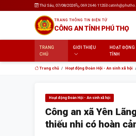
Thứ Sáu, 07/08/2026
069 2646 112
catinh@phutho.
TRANG THÔNG TIN ĐIỆN TỬ
CÔNG AN TỈNH PHÚ THỌ
TRANG
GIỚI THIỆU
HOẠT ĐỘNG
CHỦ
TỈNH
Trang chủ
Hoạt động Đoàn Hội - An sinh xã hội
Hoạt động Đoàn Hội - An sinh xã hội
Công an xã Yên Lãng
thiếu nhi có hoàn c