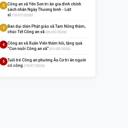
Công an xã Yên Sơn tri ân gia đình chính
2
sách nhân Ngày Thương binh - Liệt
sĩ
(10/07/2026)
Ban đại diện Phật giáo xã Tam Nông thăm,
3
chúc Tết Công an xã
(06/02/2026)
Công an xã Xuân Viên thăm hỏi, tặng quà
4
“Con nuôi Công an xã”
(01/05/2026)
Tuổi trẻ Công an phường Âu Cơ tri ân người
5
có công
(19/07/2026)