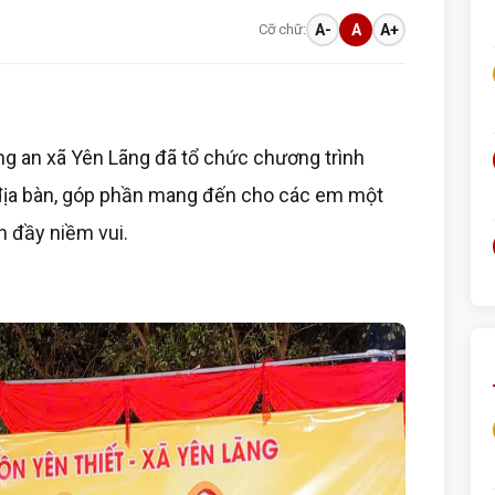
Cỡ chữ:
A-
A
A+
g an xã Yên Lãng đã tổ chức chương trình
 địa bàn, góp phần mang đến cho các em một
n đầy niềm vui.