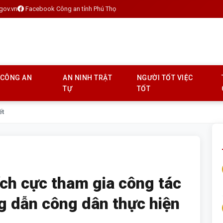
gov.vn
Facebook Công an tỉnh Phú Thọ
 CÔNG AN
AN NINH TRẬT
NGƯỜI TỐT VIỆC
TỰ
TỐT
ết
ích cực tham gia công tác
g dẫn công dân thực hiện