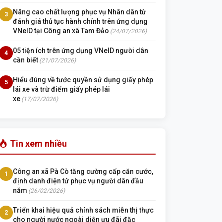
Nâng cao chất lượng phục vụ Nhân dân từ
3
đánh giá thủ tục hành chính trên ứng dụng
VNeID tại Công an xã Tam Đảo
(24/07/2026)
05 tiện ích trên ứng dụng VNeID người dân
4
cần biết
(21/07/2026)
Hiểu đúng về tước quyền sử dụng giấy phép
5
lái xe và trừ điểm giấy phép lái
xe
(17/07/2026)
Tin xem nhiều
Công an xã Pà Cò tăng cường cấp căn cước,
1
định danh điện tử phục vụ người dân đầu
năm
(26/02/2026)
Triển khai hiệu quả chính sách miễn thị thực
2
cho người nước ngoài diện ưu đãi đặc