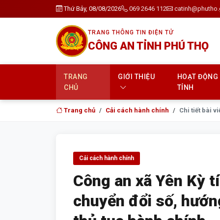
Thứ Bảy, 08/08/2026
069 2646 112
catinh@phutho.
TRANG THÔNG TIN ĐIỆN TỬ
CÔNG AN TỈNH PHÚ THỌ
TRANG
GIỚI THIỆU
HOẠT ĐỘNG
CHỦ
TỈNH
Trang chủ
Cải cách hành chính
Chi tiết bài vi
Cải cách hành chính
Công an xã Yên Kỳ t
chuyển đổi số, hướn