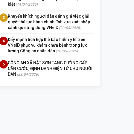
biệt
(14/04/2026)
Khuyến khích người dân đánh giá việc giải
3
quyết thủ tục hành chính lĩnh vực xuất nhập
cảnh qua ứng dụng VNeID
(20/03/2026)
Đẩy mạnh tích hợp thẻ bảo hiểm y tế trên
4
VNeID phục vụ khám chữa bệnh trong lực
lượng Công an nhân dân
(10/05/2026)
CÔNG AN XÃ NẬT SƠN TĂNG CƯỜNG CẤP
5
CĂN CƯỚC, ĐỊNH DANH ĐIỆN TỬ CHO NGƯỜI
DÂN
(28/04/2026)