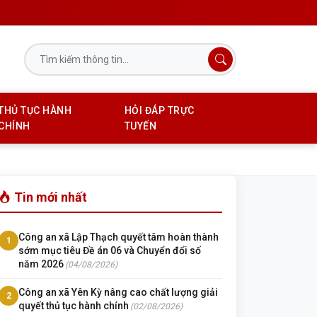
THỦ TỤC HÀNH
HỎI ĐÁP TRỰC
CHÍNH
TUYẾN
Tin mới nhất
Công an xã Lập Thạch quyết tâm hoàn thành
1
sớm mục tiêu Đề án 06 và Chuyển đổi số
năm 2026
(04/08/2026)
Công an xã Yên Kỳ nâng cao chất lượng giải
2
quyết thủ tục hành chính
(02/08/2026)