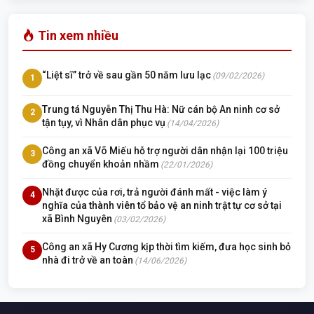
Tin xem nhiều
“Liệt sĩ” trở về sau gần 50 năm lưu lạc
(09/02/2026)
1
Trung tá Nguyễn Thị Thu Hà: Nữ cán bộ An ninh cơ sở
2
tận tụy, vì Nhân dân phục vụ
(14/04/2026)
Công an xã Võ Miếu hỗ trợ người dân nhận lại 100 triệu
3
đồng chuyển khoản nhầm
(22/01/2026)
Nhặt được của rơi, trả người đánh mất - việc làm ý
4
nghĩa của thành viên tổ bảo vệ an ninh trật tự cơ sở tại
xã Bình Nguyên
(03/02/2026)
Công an xã Hy Cương kịp thời tìm kiếm, đưa học sinh bỏ
5
nhà đi trở về an toàn
(14/06/2026)