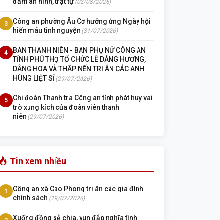
đảm an ninh, trật tự
(02/08/2026)
Công an phường Âu Cơ hưởng ứng Ngày hội
3
hiến máu tình nguyện
(31/07/2026)
BAN THANH NIÊN - BAN PHỤ NỮ CÔNG AN
4
TỈNH PHÚ THỌ TỔ CHỨC LỄ DÂNG HƯƠNG,
DÂNG HOA VÀ THẮP NẾN TRI ÂN CÁC ANH
HÙNG LIỆT SĨ
(29/07/2026)
Chi đoàn Thanh tra Công an tỉnh phát huy vai
5
trò xung kích của đoàn viên thanh
niên
(29/07/2026)
Tin xem nhiều
Công an xã Cao Phong tri ân các gia đình
1
chính sách
(19/07/2026)
Xuống đồng sẻ chia, vun đắp nghĩa tình
2