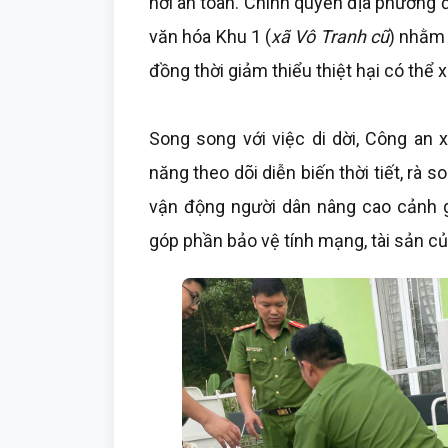
nơi an toàn. Chính quyền địa phương đã
văn hóa Khu 1 (
xã Vô Tranh cũ
) nhằm 
đồng thời giảm thiểu thiệt hại có thể x
Song song với việc di dời, Công an 
năng theo dõi diễn biến thời tiết, rà s
vận động người dân nâng cao cảnh gi
góp phần bảo vệ tính mạng, tài sản c