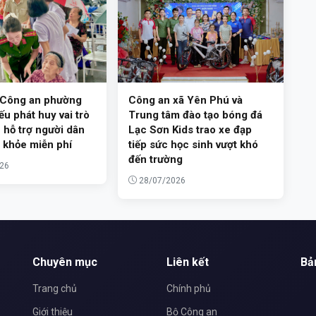
 Công an phường
Công an xã Yên Phú và
u phát huy vai trò
Trung tâm đào tạo bóng đá
 hỗ trợ người dân
Lạc Sơn Kids trao xe đạp
 khỏe miễn phí
tiếp sức học sinh vượt khó
đến trường
26
28/07/2026
Chuyên mục
Liên kết
Bả
Trang chủ
Chính phủ
Giới thiệu
Bộ Công an