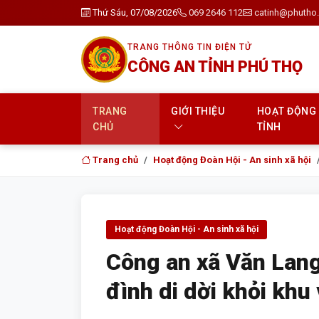
Thứ Sáu, 07/08/2026
069 2646 112
catinh@phutho.
TRANG THÔNG TIN ĐIỆN TỬ
CÔNG AN TỈNH PHÚ THỌ
TRANG
GIỚI THIỆU
HOẠT ĐỘNG
CHỦ
TỈNH
Trang chủ
Hoạt động Đoàn Hội - An sinh xã hội
Hoạt động Đoàn Hội - An sinh xã hội
Công an xã Văn Lang
đình di dời khỏi khu