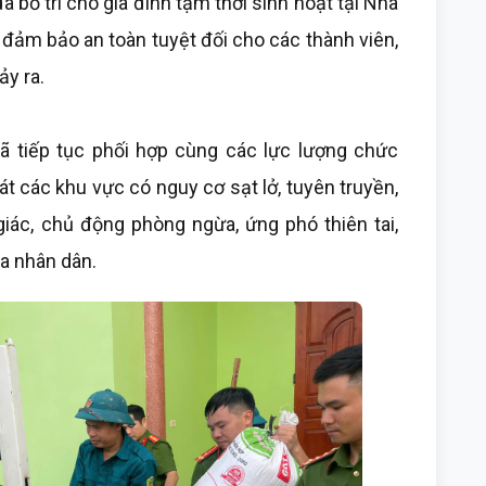
 bố trí cho gia đình tạm thời sinh hoạt tại Nhà
đảm bảo an toàn tuyệt đối cho các thành viên,
ảy ra.
xã tiếp tục phối hợp cùng các lực lượng chức
oát các khu vực có nguy cơ sạt lở, tuyên truyền,
ác, chủ động phòng ngừa, ứng phó thiên tai,
ủa nhân dân.