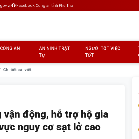
gov.vn
Facebook Công an tỉnh Phú Thọ
 CÔNG AN
AN NINH TRẬT
NGƯỜI TỐT VIỆC
TỰ
TỐT
Chi tiết bài viết
 vận động, hỗ trợ hộ gia
 vực nguy cơ sạt lở cao