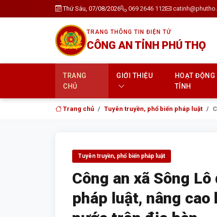
Thứ Sáu, 07/08/2026
069 2646 112
catinh@phutho.
TRANG THÔNG TIN ĐIỆN TỬ
CÔNG AN TỈNH PHÚ THỌ
TRANG
GIỚI THIỆU
HOẠT ĐỘNG
CHỦ
TỈNH
Trang chủ
Tuyên truyền, phổ biến pháp luật
C
Tuyên truyền, phổ biến pháp luật
Công an xã Sông Lô
pháp luật, nâng cao 