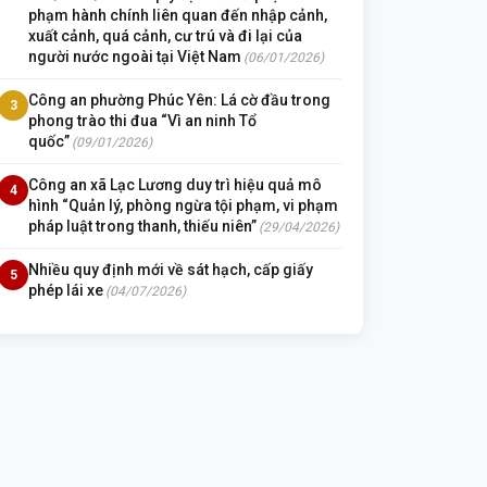
phạm hành chính liên quan đến nhập cảnh,
xuất cảnh, quá cảnh, cư trú và đi lại của
người nước ngoài tại Việt Nam
(06/01/2026)
Công an phường Phúc Yên: Lá cờ đầu trong
3
phong trào thi đua “Vì an ninh Tổ
quốc”
(09/01/2026)
Công an xã Lạc Lương duy trì hiệu quả mô
4
hình “Quản lý, phòng ngừa tội phạm, vi phạm
pháp luật trong thanh, thiếu niên”
(29/04/2026)
Nhiều quy định mới về sát hạch, cấp giấy
5
phép lái xe
(04/07/2026)