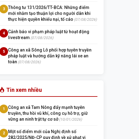
Thông tư 131/2026/TT-BCA: Những điểm
3
mới nhằm tạo thuận lợi cho người dân khi
thực hiện quyền khiếu nại, tố cáo
(07/08/2026)
Cảnh báo vi phạm pháp luật từ hoạt động
4
livestream
(07/08/2026)
Công an xã Sông Lô phối hợp tuyên truyền
5
pháp luật và hướng dẫn kỹ năng lái xe an
toàn
(07/08/2026)
Tin xem nhiều
Công an xã Tam Nông đẩy mạnh tuyên
1
truyền, thu hồi vũ khí, công cụ hỗ trợ, giữ
vững an ninh trật tự cơ sở
(10/01/2026)
Một số điểm mới của Nghị định số
2
282/2025/NĐ-CP quy định về xử phạt vi