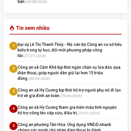
bàn
(04/08/2026)
Tin xem nhiều
Đại úy Lê Thị Thanh Thủy - Nữ cán bộ Công an cơ sở tiêu
1
biểu trong tự học, đổi mới phương pháp công
tác
(27/01/2026)
Công an xã Cẩm Khê kịp thời ngăn chặn vụ lừa đảo qua
2
điện thoại, giúp người dân giữ lại hơn 15 triệu
đồng
(30/04/2026)
Công an xã Hy Cương kịp thời hỗ trợ người phụ nữ đi lạc
3
trở về gia đình an toàn
(29/06/2026)
Công an xã Hy Cương tham gia hiến máu tình nguyện
4
hỗ trợ công tác cấp cứu, điều trị
(29/01/2026)
Công an phường Tân Hòa: Ứng dụng VNEiD nhanh
5
chóng xác minh chủ nhân điện thoại bị đánh