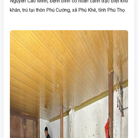
Nguyễn Cao Minh, bệnh binh có hoàn cảnh đặc biệt khó
khăn, trú tại thôn Phú Cường, xã Phú Khê, tỉnh Phú Thọ.