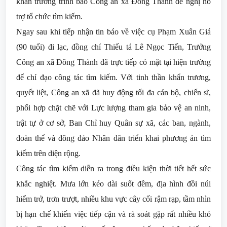
khẩn trương trình báo Công an xã Đông Thành đề nghị hỗ
trợ tổ chức tìm kiếm.
Ngay sau khi tiếp nhận tin báo về việc cụ Phạm Xuân Giá
(90 tuổi) đi lạc, đồng chí Thiếu tá Lê Ngọc Tiến, Trưởng
Công an xã Đông Thành đã trực tiếp có mặt tại hiện trường
để chỉ đạo công tác tìm kiếm. Với tinh thần khẩn trương,
quyết liệt, Công an xã đã huy động tối đa cán bộ, chiến sĩ,
phối hợp chặt chẽ với Lực lượng tham gia bảo vệ an ninh,
trật tự ở cơ sở, Ban Chỉ huy Quân sự xã, các ban, ngành,
đoàn thể và đông đảo Nhân dân triển khai phương án tìm
kiếm trên diện rộng.
Công tác tìm kiếm diễn ra trong điều kiện thời tiết hết sức
khắc nghiệt. Mưa lớn kéo dài suốt đêm, địa hình đồi núi
hiểm trở, trơn trượt, nhiều khu vực cây cối rậm rạp, tầm nhìn
bị hạn chế khiến việc tiếp cận và rà soát gặp rất nhiều khó