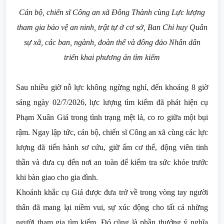
Cán bộ, chiến sĩ Công an xã Đông Thành cùng
Lực lượng
tham gia bảo vệ an ninh, trật tự ở cơ sở, Ban Chỉ huy Quân
sự xã, các ban, ngành, đoàn thể và đông đảo Nhân dân
triển khai phương án tìm kiếm
Sau nhiều giờ nỗ lực không ngừng nghỉ, đến khoảng 8 giờ
sáng ngày 02/7/2026, lực lượng tìm kiếm đã phát hiện cụ
Phạm Xuân Giá trong tình trạng mệt lả, co ro giữa một bụi
rậm. Ngay lập tức, cán bộ, chiến sĩ Công an xã cùng các lực
lượng đã tiến hành sơ cứu, giữ ấm cơ thể, động viên tinh
thần và đưa cụ đến nơi an toàn để kiểm tra sức khỏe trước
khi bàn giao cho gia đình.
Khoảnh khắc cụ Giá được đưa trở về trong vòng tay người
thân đã mang lại niềm vui, sự xúc động cho tất cả những
người tham gia tìm kiếm. Đó cũng là phần thưởng ý nghĩa