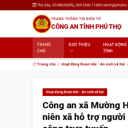
Thứ Sáu, 07/08/2026
069 2646 112
catinh@phutho.
TRANG THÔNG TIN ĐIỆN TỬ
CÔNG AN TỈNH PHÚ THỌ
TRANG
GIỚI THIỆU
HOẠT ĐỘNG
CHỦ
TỈNH
Trang chủ
Hoạt động Đoàn Hội - An sinh xã hội
Hoạt động Đoàn Hội - An sinh xã hội
Công an xã Mường H
niên xã hỗ trợ người