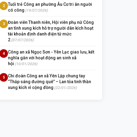
Tuổi trẻ Công an phường Âu Cơ tri ân người
2
có công
(19/07/2026)
Đoàn viên Thanh niên, Hội viên phụ nữ Công
3
an tỉnh xung kích hỗ trợ người dân kích hoạt
tài khoản định danh điện tử mức
2
(07/07/2026)
Công an xã Ngọc Sơn - Yên Lạc giao lưu, kết
4
nghĩa gắn với hoạt động an sinh xã
hội
(10/01/2026)
Chi đoàn Công an xã Yên Lập chung tay
5
“Thắp sáng đường quê” – Lan tỏa tinh thần
xung kích vì cộng đồng
(22/01/2026)