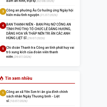
đảm an ninh, trật tự
(02/08/2026)
Công an phường Âu Cơ hưởng ứng Ngày hội
3
hiến máu tình nguyện
(31/07/2026)
BAN THANH NIÊN - BAN PHỤ NỮ CÔNG AN
4
TỈNH PHÚ THỌ TỔ CHỨC LỄ DÂNG HƯƠNG,
DÂNG HOA VÀ THẮP NẾN TRI ÂN CÁC ANH
HÙNG LIỆT SĨ
(29/07/2026)
Chi đoàn Thanh tra Công an tỉnh phát huy vai
5
trò xung kích của đoàn viên thanh
niên
(29/07/2026)
Tin xem nhiều
Công an xã Yên Sơn tri ân gia đình chính
1
sách nhân Ngày Thương binh - Liệt
sĩ
(10/07/2026)