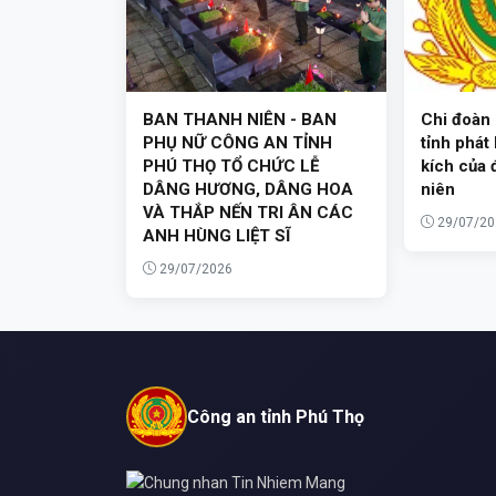
BAN THANH NIÊN - BAN
Chi đoàn
PHỤ NỮ CÔNG AN TỈNH
tỉnh phát
PHÚ THỌ TỔ CHỨC LỄ
kích của 
DÂNG HƯƠNG, DÂNG HOA
niên
VÀ THẮP NẾN TRI ÂN CÁC
29/07/20
ANH HÙNG LIỆT SĨ
29/07/2026
Công an tỉnh Phú Thọ