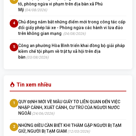
tô, phòng ngừa vi phạm trên địa bàn xã Phú
Mỹ
(04/08/2026)
Chủ động nắm bắt những điểm mới trong công tác cấp
4
đổi giấy phép lái xe - Phòng ngừa các hành vi lừa đảo
trên không gian mạng
(04/08/2026)
Công an phường Hòa Bình triển khai đồng bộ giải pháp
5
kiềm chế tội phạm về trật tự xã hội trên địa
bàn
(03/08/2026)
Tin xem nhiều
QUY ĐỊNH MỚI VỀ MẪU GIẤY TỜ LIÊN QUAN ĐẾN VIỆC
1
NHẬP CẢNH, XUẤT CẢNH, CƯ TRÚ CỦA NGƯỜI NƯỚC
NGOÀI
(24/06/2026)
NHỮNG ĐIỀU CẦN BIẾT KHI THĂM GẶP NGƯỜI BỊ TẠM
2
GIỮ, NGƯỜI BỊ TẠM GIAM
(12/03/2026)