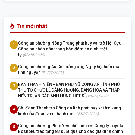
Tin mới nhất
Công an phường Nông Trang phát huy vai trò Hội Cựu
1
Công an nhân dân trong bảo đảm an ninh, trật
tự
(02/08/2026)
Công an phường Âu Cơ hưởng ứng Ngày hội hiến máu
2
tình nguyện
(31/07/2026)
BAN THANH NIÊN - BAN PHỤ NỮ CÔNG AN TỈNH PHÚ
3
THỌ TỔ CHỨC LỄ DÂNG HƯƠNG, DÂNG HOA VÀ THẮP
NẾN TRI ÂN CÁC ANH HÙNG LIỆT SĨ
(29/07/2026)
Chi đoàn Thanh tra Công an tỉnh phát huy vai trò xung
4
kích của đoàn viên thanh niên
(29/07/2026)
Công an phường Phúc Yên phối hợp với Công ty Toyota
5
Boshoku trao tặng 83 suất quà cho các gia đình chính