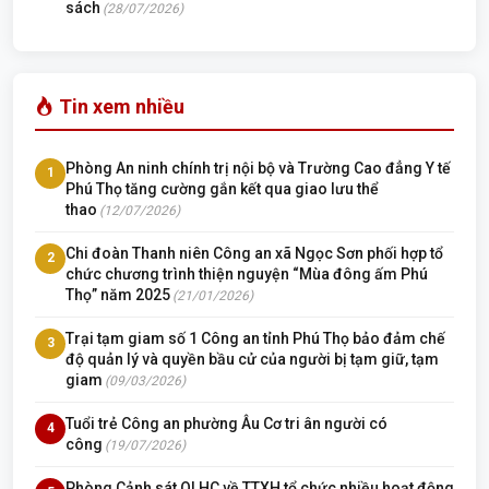
sách
(28/07/2026)
Tin xem nhiều
Phòng An ninh chính trị nội bộ và Trường Cao đẳng Y tế
1
Phú Thọ tăng cường gắn kết qua giao lưu thể
thao
(12/07/2026)
Chi đoàn Thanh niên Công an xã Ngọc Sơn phối hợp tổ
2
chức chương trình thiện nguyện “Mùa đông ấm Phú
Thọ” năm 2025
(21/01/2026)
Trại tạm giam số 1 Công an tỉnh Phú Thọ bảo đảm chế
3
độ quản lý và quyền bầu cử của người bị tạm giữ, tạm
giam
(09/03/2026)
Tuổi trẻ Công an phường Âu Cơ tri ân người có
4
công
(19/07/2026)
Phòng Cảnh sát QLHC về TTXH tổ chức nhiều hoạt động