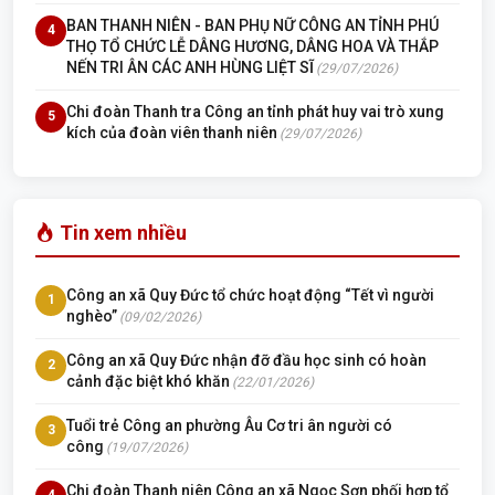
BAN THANH NIÊN - BAN PHỤ NỮ CÔNG AN TỈNH PHÚ
4
THỌ TỔ CHỨC LỄ DÂNG HƯƠNG, DÂNG HOA VÀ THẮP
NẾN TRI ÂN CÁC ANH HÙNG LIỆT SĨ
(29/07/2026)
Chi đoàn Thanh tra Công an tỉnh phát huy vai trò xung
5
kích của đoàn viên thanh niên
(29/07/2026)
Tin xem nhiều
Công an xã Quy Đức tổ chức hoạt động “Tết vì người
1
nghèo”
(09/02/2026)
Công an xã Quy Đức nhận đỡ đầu học sinh có hoàn
2
cảnh đặc biệt khó khăn
(22/01/2026)
Tuổi trẻ Công an phường Âu Cơ tri ân người có
3
công
(19/07/2026)
Chi đoàn Thanh niên Công an xã Ngọc Sơn phối hợp tổ