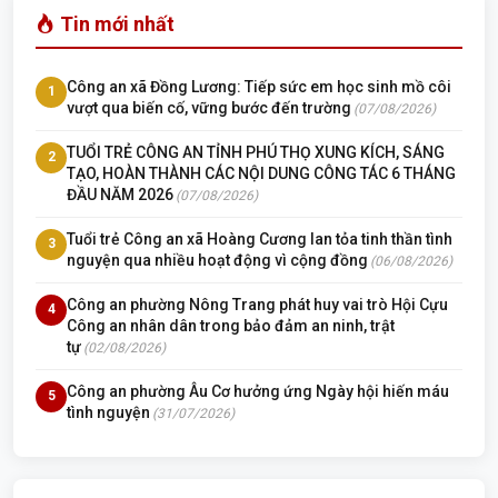
Tin mới nhất
Công an xã Đồng Lương: Tiếp sức em học sinh mồ côi
1
vượt qua biến cố, vững bước đến trường
(07/08/2026)
TUỔI TRẺ CÔNG AN TỈNH PHÚ THỌ XUNG KÍCH, SÁNG
2
TẠO, HOÀN THÀNH CÁC NỘI DUNG CÔNG TÁC 6 THÁNG
ĐẦU NĂM 2026
(07/08/2026)
Tuổi trẻ Công an xã Hoàng Cương lan tỏa tinh thần tình
3
nguyện qua nhiều hoạt động vì cộng đồng
(06/08/2026)
Công an phường Nông Trang phát huy vai trò Hội Cựu
4
Công an nhân dân trong bảo đảm an ninh, trật
tự
(02/08/2026)
Công an phường Âu Cơ hưởng ứng Ngày hội hiến máu
5
tình nguyện
(31/07/2026)