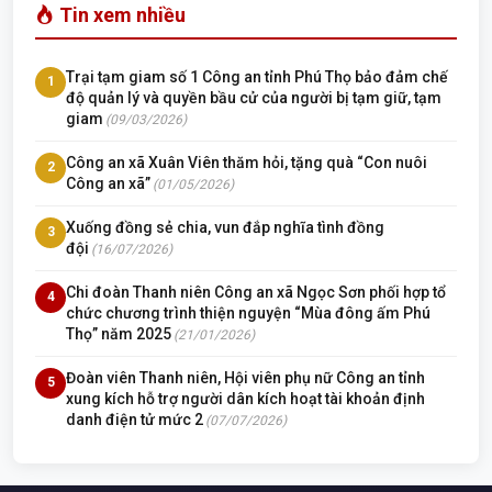
Tin xem nhiều
Trại tạm giam số 1 Công an tỉnh Phú Thọ bảo đảm chế
1
độ quản lý và quyền bầu cử của người bị tạm giữ, tạm
giam
(09/03/2026)
Công an xã Xuân Viên thăm hỏi, tặng quà “Con nuôi
2
Công an xã”
(01/05/2026)
Xuống đồng sẻ chia, vun đắp nghĩa tình đồng
3
đội
(16/07/2026)
Chi đoàn Thanh niên Công an xã Ngọc Sơn phối hợp tổ
4
chức chương trình thiện nguyện “Mùa đông ấm Phú
Thọ” năm 2025
(21/01/2026)
Đoàn viên Thanh niên, Hội viên phụ nữ Công an tỉnh
5
xung kích hỗ trợ người dân kích hoạt tài khoản định
danh điện tử mức 2
(07/07/2026)