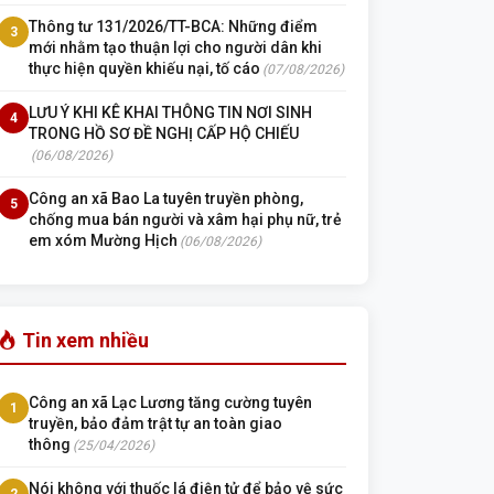
Thông tư 131/2026/TT-BCA: Những điểm
3
mới nhằm tạo thuận lợi cho người dân khi
thực hiện quyền khiếu nại, tố cáo
(07/08/2026)
LƯU Ý KHI KÊ KHAI THÔNG TIN NƠI SINH
4
TRONG HỒ SƠ ĐỀ NGHỊ CẤP HỘ CHIẾU
(06/08/2026)
Công an xã Bao La tuyên truyền phòng,
5
chống mua bán người và xâm hại phụ nữ, trẻ
em xóm Mường Hịch
(06/08/2026)
Tin xem nhiều
Công an xã Lạc Lương tăng cường tuyên
1
truyền, bảo đảm trật tự an toàn giao
thông
(25/04/2026)
Nói không với thuốc lá điện tử để bảo vệ sức
2