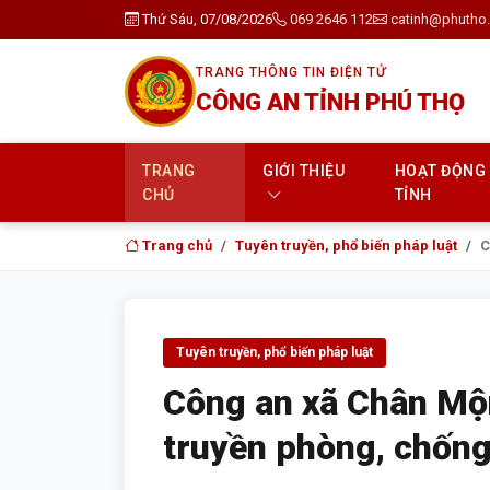
Thứ Sáu, 07/08/2026
069 2646 112
catinh@phutho.
TRANG THÔNG TIN ĐIỆN TỬ
CÔNG AN TỈNH PHÚ THỌ
TRANG
GIỚI THIỆU
HOẠT ĐỘNG
CHỦ
TỈNH
Trang chủ
Tuyên truyền, phổ biến pháp luật
C
Tuyên truyền, phổ biến pháp luật
Công an xã Chân Mộ
truyền phòng, chống 