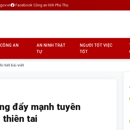
gov.vn
Facebook Công an tỉnh Phú Thọ
 CÔNG AN
AN NINH TRẬT
NGƯỜI TỐT VIỆC
TỰ
TỐT
hi tiết bài viết
ng đẩy mạnh tuyên
thiên tai