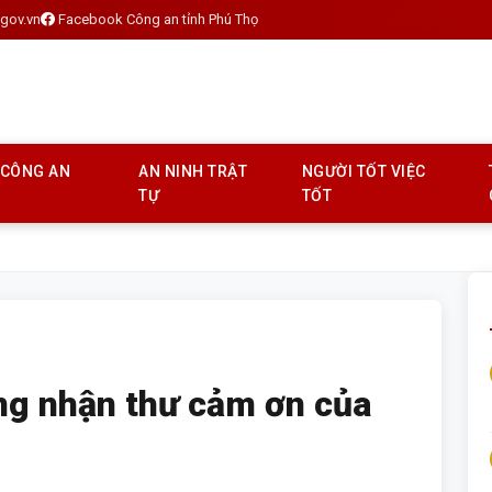
gov.vn
Facebook Công an tỉnh Phú Thọ
 CÔNG AN
AN NINH TRẬT
NGƯỜI TỐT VIỆC
TỰ
TỐT
ng nhận thư cảm ơn của