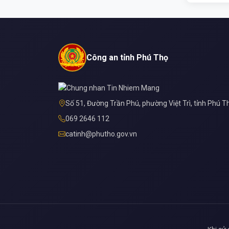
Công an tỉnh Phú Thọ
Số 51, Đường Trần Phú, phường Việt Trì, tỉnh Phú T
069 2646 112
catinh@phutho.gov.vn