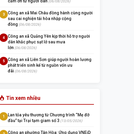
cảm ơn từ người dân
(06/08/2026)
Công an xã Mai Châu đồng hành cùng người
3
sau cai nghiện tái hòa nhập cộng
đồng
(06/08/2026)
Công an xã Quảng Yên kịp thời hỗ trợ người
4
dân khắc phục sạt lở sau mưa
lớn
(06/08/2026)
Công an xã Liên Sơn giúp người hoàn lương
5
phát triển sinh kế từ nguồn vốn ưu
đãi
(06/08/2026)
Tin xem nhiều
Lan tỏa yêu thương từ Chương trình “Mẹ đỡ
1
đầu” tại Trại tạm giam số 3
(13/05/2026)
Công an phường Tân Hòa: Ứng dụng VNEiD
2