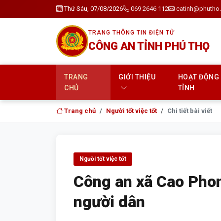
Thứ Sáu, 07/08/2026
069 2646 112
catinh@phutho.
TRANG THÔNG TIN ĐIỆN TỬ
CÔNG AN TỈNH PHÚ THỌ
TRANG
GIỚI THIỆU
HOẠT ĐỘNG
CHỦ
TỈNH
Trang chủ
Người tốt việc tốt
Chi tiết bài viết
Người tốt việc tốt
Công an xã Cao Pho
người dân