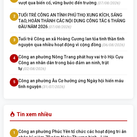
vượt qua biến cố, vững bước đến trường
(07/08/2026)
TUỔI TRẺ CÔNG AN TỈNH PHÚ THỌ XUNG KÍCH, SÁNG
2
TẠO, HOÀN THÀNH CÁC NỘI DUNG CÔNG TÁC 6 THÁNG
ĐẦU NĂM 2026
(07/08/2026)
Tuổi trẻ Công an xã Hoàng Cương lan tỏa tinh thần tình
3
nguyện qua nhiều hoạt động vì cộng đồng
(06/08/2026)
Công an phường Nông Trang phát huy vai trò Hội Cựu
4
Công an nhân dân trong bảo đảm an ninh, trật
tự
(02/08/2026)
Công an phường Âu Cơ hưởng ứng Ngày hội hiến máu
5
tình nguyện
(31/07/2026)
Tin xem nhiều
Công an phường Phúc Yên tổ chức các hoạt động tri ân
1