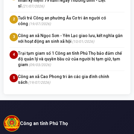
nhân kỷ niệm 79 năm Ngày Thương binh - Liệt
sĩ
(21/07/2026)
Tuổi trẻ Công an phường Âu Cơ tri ân người có
2
công
(19/07/2026)
Công an xã Ngọc Sơn - Yên Lạc giao lưu, kết nghĩa gắn
3
với hoạt động an sinh xã hội
(10/01/2026)
Trại tạm giam số 1 Công an tỉnh Phú Thọ bảo đảm chế
4
độ quản lý và quyền bầu cử của người bị tạm giữ, tạm
giam
(09/03/2026)
Công an xã Cao Phong tri ân các gia đình chính
5
sách
(19/07/2026)
Công an tỉnh Phú Thọ