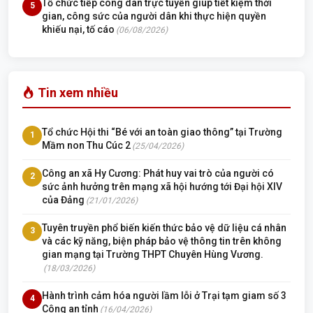
Tổ chức tiếp công dân trực tuyến giúp tiết kiệm thời
5
gian, công sức của người dân khi thực hiện quyền
khiếu nại, tố cáo
(06/08/2026)
Tin xem nhiều
Tổ chức Hội thi “Bé với an toàn giao thông” tại Trường
1
Mầm non Thu Cúc 2
(25/04/2026)
Công an xã Hy Cương: Phát huy vai trò của người có
2
sức ảnh hưởng trên mạng xã hội hướng tới Đại hội XIV
của Đảng
(21/01/2026)
Tuyên truyền phổ biến kiến thức bảo vệ dữ liệu cá nhân
3
và các kỹ năng, biện pháp bảo vệ thông tin trên không
gian mạng tại Trường THPT Chuyên Hùng Vương.
(18/03/2026)
Hành trình cảm hóa người lầm lỗi ở Trại tạm giam số 3
4
Công an tỉnh
(16/04/2026)