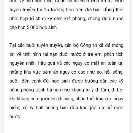
bảo vệ cho học sinh, Công an xã Bình Phú đã tổ chức
tuyên truyền tại 15 trường học trên địa bàn, đồng thời
phối hợp tổ chức ký cam kết phòng, chống đuối nước
cho hơn 5.000 học sinh.
Tại các buổi tuyên truyền, cán bộ Công an xã đã thông
tin về tình hình tai nạn đuối nước ở trẻ em; phân tích
nguyên nhân, hậu quả và các nguy cơ mất an toàn tại
những khu vực tiềm ẩn nguy cơ cao như ao, hồ, sông,
suối. Bên cạnh đó, học sinh được hướng dẫn các kỹ
năng phòng tránh tai nạn như không tự ý đi tắm, đi bơi
khi không có người lớn đi cùng; nhận biết khu vực nguy
hiểm; xử lý tình huống ban đầu khi gặp sự cố dưới
nước.