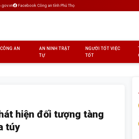
.gov.vn
Facebook Công an tỉnh Phú Thọ
 CÔNG AN
AN NINH TRẬT
NGƯỜI TỐT VIỆC
TỰ
TỐT
hát hiện đối tượng tàng
a túy