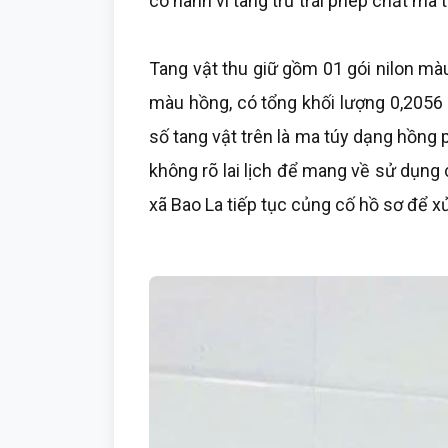
có hành vi tàng trữ trái phép chất ma t
Tang vật thu giữ gồm 01 gói nilon màu
màu hồng, có tổng khối lượng 0,2056 
số tang vật trên là ma túy dạng hồng
không rõ lai lịch để mang về sử dụng
xã Bao La tiếp tục củng cố hồ sơ để xử