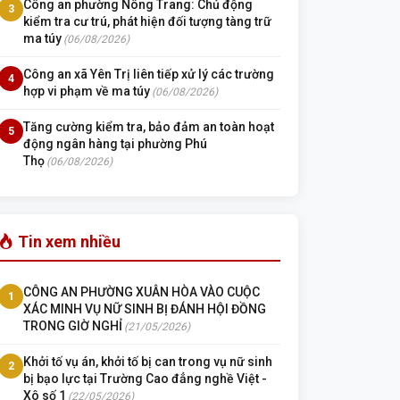
Công an phường Nông Trang: Chủ động
3
kiểm tra cư trú, phát hiện đối tượng tàng trữ
ma túy
(06/08/2026)
Công an xã Yên Trị liên tiếp xử lý các trường
4
hợp vi phạm về ma túy
(06/08/2026)
Tăng cường kiểm tra, bảo đảm an toàn hoạt
5
động ngân hàng tại phường Phú
Thọ
(06/08/2026)
Tin xem nhiều
CÔNG AN PHƯỜNG XUÂN HÒA VÀO CUỘC
1
XÁC MINH VỤ NỮ SINH BỊ ĐÁNH HỘI ĐỒNG
TRONG GIỜ NGHỈ
(21/05/2026)
Khởi tố vụ án, khởi tố bị can trong vụ nữ sinh
2
bị bạo lực tại Trường Cao đẳng nghề Việt -
Xô số 1
(22/05/2026)