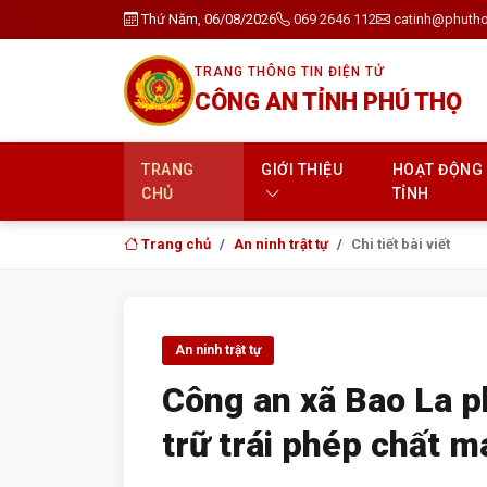
Thứ Năm, 06/08/2026
069 2646 112
catinh@phutho
TRANG THÔNG TIN ĐIỆN TỬ
CÔNG AN TỈNH PHÚ THỌ
TRANG
GIỚI THIỆU
HOẠT ĐỘNG
CHỦ
TỈNH
Trang chủ
An ninh trật tự
Chi tiết bài viết
An ninh trật tự
Công an xã Bao La p
trữ trái phép chất m