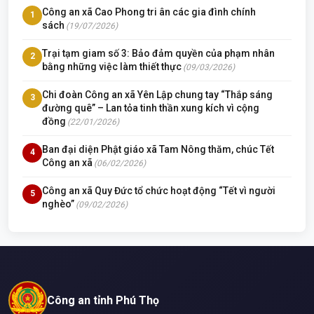
Công an xã Cao Phong tri ân các gia đình chính
1
sách
(19/07/2026)
Trại tạm giam số 3: Bảo đảm quyền của phạm nhân
2
bằng những việc làm thiết thực
(09/03/2026)
Chi đoàn Công an xã Yên Lập chung tay “Thắp sáng
3
đường quê” – Lan tỏa tinh thần xung kích vì cộng
đồng
(22/01/2026)
Ban đại diện Phật giáo xã Tam Nông thăm, chúc Tết
4
Công an xã
(06/02/2026)
Công an xã Quy Đức tổ chức hoạt động “Tết vì người
5
nghèo”
(09/02/2026)
Công an tỉnh Phú Thọ