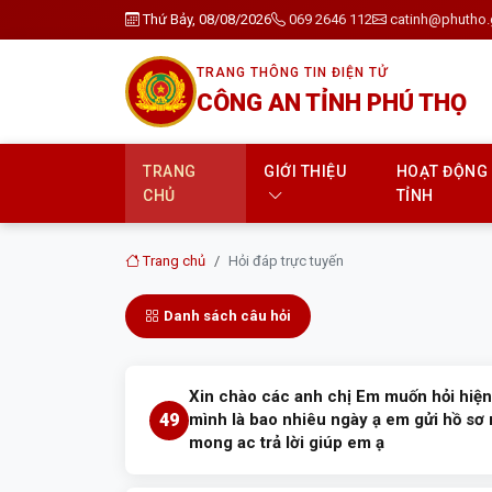
Thứ Bảy, 08/08/2026
069 2646 112
catinh@phutho.
TRANG THÔNG TIN ĐIỆN TỬ
CÔNG AN TỈNH PHÚ THỌ
TRANG
GIỚI THIỆU
HOẠT ĐỘNG
CHỦ
TỈNH
Trang chủ
Hỏi đáp trực tuyến
Danh sách câu hỏi
Xin chào các anh chị Em muốn hỏi hiện t
49
mình là bao nhiêu ngày ạ em gửi hồ s
mong ac trả lời giúp em ạ
Trả lời: