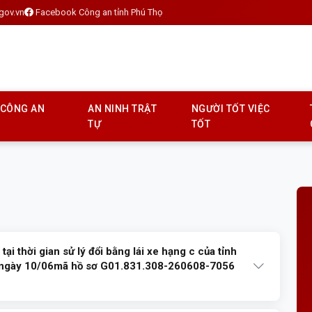
gov.vn
Facebook Công an tỉnh Phú Thọ
 CÔNG AN
AN NINH TRẬT
NGƯỜI TỐT VIỆC
TỰ
TỐT
ại thời gian sử lý đổi bằng lái xe hạng c của tỉnh
ơ ngày 10/06mã hồ sơ G01.831.308-260608-7056