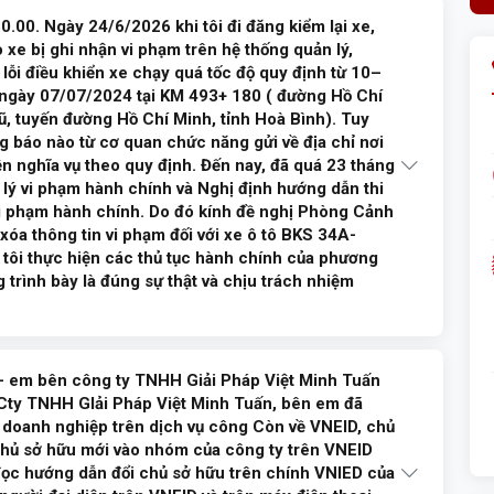
0.00. Ngày 24/6/2026 khi tôi đi đăng kiểm lại xe,
hường trực của Phòng Cảnh sát giao thông Công an tỉnh Phú
xe bị ghi nhận vi phạm trên hệ thống quản lý,
956.700 để được giải đáp, hướng dẫn. Xin cảm ơn!
 lỗi điều khiển xe chạy quá tốc độ quy định từ 10–
 ngày 07/07/2024 tại KM 493+ 180 ( đường Hồ Chí
ũ, tuyến đường Hồ Chí Minh, tỉnh Hoà Bình). Tuy
ả lời
g báo nào từ cơ quan chức năng gửi về địa chỉ nơi
ện nghĩa vụ theo quy định. Đến nay, đã quá 23 tháng
ử lý vi phạm hành chính và Nghị định hướng dẫn thi
 vi phạm hành chính. Do đó kính đề nghị Phòng Cảnh
óa thông tin vi phạm đối với xe ô tô BKS 34A-
o tôi thực hiện các thủ tục hành chính của phương
g trình bày là đúng sự thật và chịu trách nhiệm
- em bên công ty TNHH Giải Pháp Việt Minh Tuấn
hường trực của Phòng Cảnh sát giao thông Công an tỉnh Phú
 Cty TNHH GIải Pháp Việt Minh Tuấn, bên em đã
956.700 để được giải đáp, hướng dẫn. Xin cảm ơn!
 doanh nghiệp trên dịch vụ công Còn về VNEID, chủ
 chủ sở hữu mới vào nhóm của công ty trên VNEID
ọc hướng dẫn đổi chủ sở hữu trên chính VNIED của
lời