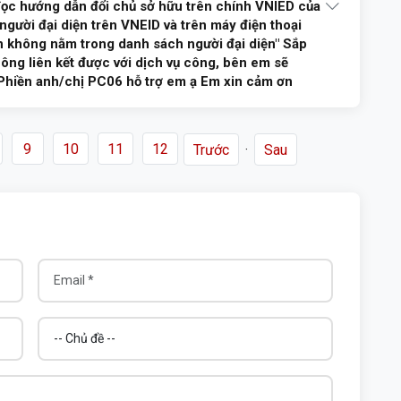
ọc hướng dẫn đổi chủ sở hữu trên chính VNIED của
ả lời
người đại diện trên VNEID và trên máy điện thoại
ạn không nằm trong danh sách người đại diện" Sắp
hông liên kết được với dịch vụ công, bên em sẽ
 Phiền anh/chị PC06 hỗ trợ em ạ Em xin cảm ơn
9
10
11
12
Trước
·
Sau
Quản lý hành chính Công an tỉnh để được giải đáp, hướng dẫn.
m ơn./.
ả lời