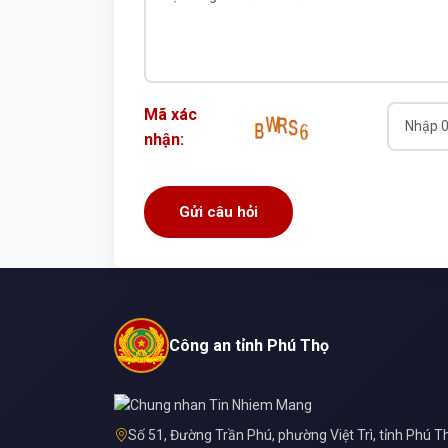
Mã xác
nhận:
Công an tỉnh Phú Thọ
Số 51, Đường Trần Phú, phường Việt Trì, tỉnh Phú T