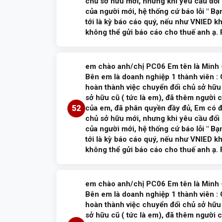
chủ sở hữu mới, nhưng khi yêu cầu đổi 
của người mới, hệ thống cứ báo lỗi " B
tới là kỳ báo cáo quý, nếu như VNIED k
không thể gửi báo cáo cho thuế anh ạ.
Trả lời:
em chào anh/chị PC06 Em tên là Minh 
Đề nghị công dân liên hệ Phòng Cảnh sát 
Bên em là doanh nghiệp 1 thành viên :
Số điện thoại liên hệ 0976.003.615. Xin cả
hoàn thành việc chuyển đổi chủ sở hữu
sở hữu cũ ( tức là em), đã thêm người
52
của em, đã phân quyền đầy đủ, Em có đ
Phạm Công Minh
30/06/2026
Đã tr
chủ sở hữu mới, nhưng khi yêu cầu đổi 
của người mới, hệ thống cứ báo lỗi " B
tới là kỳ báo cáo quý, nếu như VNIED k
không thể gửi báo cáo cho thuế anh ạ.
Trả lời:
em chào anh/chị PC06 Em tên là Minh 
Đề nghị công dân liên hệ Phòng Cảnh sát 
Bên em là doanh nghiệp 1 thành viên :
Số điện thoại liên hệ 0976.003.615. Xin cả
hoàn thành việc chuyển đổi chủ sở hữu
sở hữu cũ ( tức là em), đã thêm người