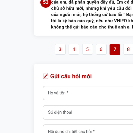
53
của em, đã phân quyền đầy đủ, Em có đ
Phạm Công Minh
30/06/2026
Đã tr
chủ sở hữu mới, nhưng khi yêu cầu đổi 
của người mới, hệ thống cứ báo lỗi " B
tới là kỳ báo cáo quý, nếu như VNIED k
không thể gửi báo cáo cho thuế anh ạ.
Trả lời:
3
4
5
6
7
8
Đề nghị công dân liên hệ Phòng Cảnh sát 
Số điện thoại liên hệ 0976.003.615. Xin cả
Gửi câu hỏi mới
Phạm Công Minh
30/06/2026
Đã tr