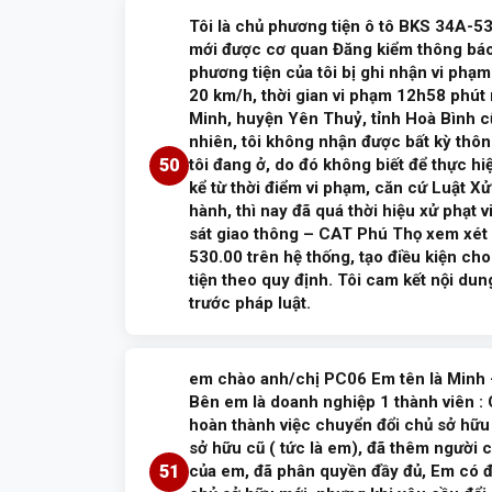
Tôi là chủ phương tiện ô tô BKS 34A-53
Đề nghị công dân liên hệ số điện thoại t
mới được cơ quan Đăng kiểm thông báo 
Thọ, số điện thoại: 0835.265.265 - 02103.
phương tiện của tôi bị ghi nhận vi phạm
20 km/h, thời gian vi phạm 12h58 phút
Minh, huyện Yên Thuỷ, tỉnh Hoà Bình c
Nguyễn tiến trung
01/07/2026
Đã tr
nhiên, tôi không nhận được bất kỳ thôn
50
tôi đang ở, do đó không biết để thực hi
kể từ thời điểm vi phạm, căn cứ Luật X
hành, thì nay đã quá thời hiệu xử phạt
sát giao thông – CAT Phú Thọ xem xét x
530.00 trên hệ thống, tạo điều kiện ch
tiện theo quy định. Tôi cam kết nội dun
trước pháp luật.
Trả lời:
em chào anh/chị PC06 Em tên là Minh 
Đề nghị công dân liên hệ số điện thoại t
Bên em là doanh nghiệp 1 thành viên :
Thọ, số điện thoại: 0835.265.265 - 02103.
hoàn thành việc chuyển đổi chủ sở hữu
sở hữu cũ ( tức là em), đã thêm người
51
của em, đã phân quyền đầy đủ, Em có đ
Đỗ Danh Nhiên
30/06/2026
Đã trả 