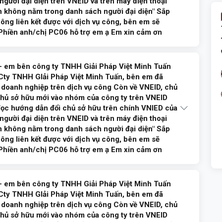
người đại diện trên VNEID và trên máy điện thoại
ạn không nằm trong danh sách người đại diện" Sắp
hông liên kết được với dịch vụ công, bên em sẽ
 Phiền anh/chị PC06 hỗ trợ em ạ Em xin cảm ơn
- em bên công ty TNHH Giải Pháp Việt Minh Tuấn
Quản lý hành chính Công an tỉnh để được giải đáp, hướng dẫn.
 Cty TNHH GIải Pháp Việt Minh Tuấn, bên em đã
m ơn./.
 doanh nghiệp trên dịch vụ công Còn về VNEID, chủ
 chủ sở hữu mới vào nhóm của công ty trên VNEID
ọc hướng dẫn đổi chủ sở hữu trên chính VNIED của
ả lời
người đại diện trên VNEID và trên máy điện thoại
ạn không nằm trong danh sách người đại diện" Sắp
hông liên kết được với dịch vụ công, bên em sẽ
 Phiền anh/chị PC06 hỗ trợ em ạ Em xin cảm ơn
- em bên công ty TNHH Giải Pháp Việt Minh Tuấn
Quản lý hành chính Công an tỉnh để được giải đáp, hướng dẫn.
 Cty TNHH GIải Pháp Việt Minh Tuấn, bên em đã
m ơn./.
 doanh nghiệp trên dịch vụ công Còn về VNEID, chủ
 chủ sở hữu mới vào nhóm của công ty trên VNEID