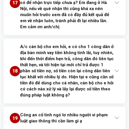
17
có để nhận trực tiếp chưa ạ? Em đang ở Hà
Nội, nếu về quê nhận thì cũng khá xa nên
muốn hỏi trước xem đã có đầy đủ kết quả để
em về nhận luôn, tránh phải đi lại nhiều lần.
Em cảm ơn anh/chị.
Trả lời:
A/c cán bộ cho em hỏi, e có cho 1 công dân ở
Theo mã hồ sơ G01.831.893-260710-00004 công dân cung
địa bàn mình vay tiền không tính lãi, tuy nhiên,
cấp thì đơn vị tiếp nhận là Công an xã Tam Hồng. Đề nghị
khi đến thời điểm hẹn trả, công dân đó liên tục
công dân liên hệ Công an xã Tam Hồng để được giải đáp,
thất hẹn, và tới hiện tại mới chỉ trả được 1
hướng dẫn theo số điện thoại 02113.696.175. Xin cảm ơn!
18
phần số tiền nợ, số tiền còn lại công dân liên
tục khất với nhiều lý do. Hiện tại e cũng cần số
tiền đó để dùng cho cá nhân, cán bộ cho e hỏi
có cách nào xử lý và lấy lại được số tiền theo
đức kiều
21/07/2026
Đã trả lời
đúng pháp luật không ạ?
Trả lời:
Công an cố tình ngó lơ nhiều người vi phạm
Đề nghị công dân đến cơ quan Công an nơi gần nhất để được
19
luật giao thông thì cần làm gì ạ
giải thích, hướng dẫn. Xin cảm ơn./.