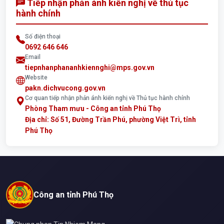
Tiếp nhận phản ánh kiến nghị về thủ tục
hành chính
Số điện thoại
0692 646 646
Email
tiepnhanphananhkiennghi@mps.gov.vn
Website
pakn.dichvucong.gov.vn
Cơ quan tiếp nhận phản ánh kiến nghị về Thủ tục hành chính
Phòng Tham mưu - Công an tỉnh Phú Thọ
Địa chỉ: Số 51, Đường Trần Phú, phường Việt Trì, tỉnh
Phú Thọ
Công an tỉnh Phú Thọ