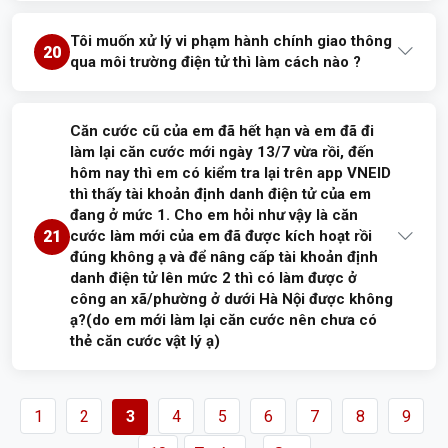
Trả lời:
Tôi muốn xử lý vi phạm hành chính giao thông
Đề nghị công dân đến cơ quan Công an nơi gần nhất để được
20
A
20/07/2026
Đã trả lời
qua môi trường điện tử thì làm cách nào ?
giải thích, hướng dẫn. Xin cảm ơn./.
Trả lời:
Căn cước cũ của em đã hết hạn và em đã đi
Đề nghị công dân liên hệ số điện thoại thường trực của Phòng
Nguyễn Tiến Trường
18/07/2026
Đã trả lời
làm lại căn cước mới ngày 13/7 vừa rồi, đến
Cảnh sát giao thông Công an tỉnh Phú Thọ, số điện thoại:
hôm nay thì em có kiểm tra lại trên app VNEID
0835.265.265 - 02103.956.700 để được giải đáp, hướng dẫn.
thì thấy tài khoản định danh điện tử của em
Xin cảm ơn!
đang ở mức 1. Cho em hỏi như vậy là căn
21
cước làm mới của em đã được kích hoạt rồi
đúng không ạ và để nâng cấp tài khoản định
danh điện tử lên mức 2 thì có làm được ở
Đỗ minh tuấn
17/07/2026
Đã trả lời
công an xã/phường ở dưới Hà Nội được không
ạ?(do em mới làm lại căn cước nên chưa có
thẻ căn cước vật lý ạ)
Trả lời:
1
2
3
4
5
6
7
8
9
Đề nghị công dân đến cơ quan Công an gần nhất để được giải
thích, hướng dẫn. Xin cảm ơn./.