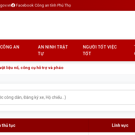
gov.vn
Facebook Công an tỉnh Phú Thọ
 CÔNG AN
AN NINH TRẬT
NGƯỜI TỐT VIỆC
TỰ
TỐT
 vật liệu nổ, công cụ hỗ trợ và pháo
 thủ tục
Lĩnh vực