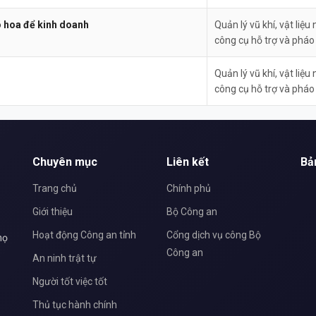
o hoa để kinh doanh
Quản lý vũ khí, vật liệu 
công cụ hỗ trợ và pháo
Quản lý vũ khí, vật liệu 
công cụ hỗ trợ và pháo
Chuyên mục
Liên kết
Bả
Trang chủ
Chính phủ
Giới thiệu
Bộ Công an
Hoạt động Công an tỉnh
Cổng dịch vụ công Bộ
họ
Công an
An ninh trật tự
Người tốt việc tốt
Thủ tục hành chính