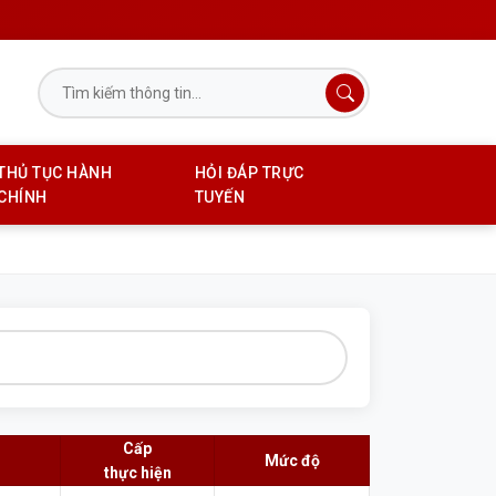
THỦ TỤC HÀNH
HỎI ĐÁP TRỰC
CHÍNH
TUYẾN
Cấp
Mức độ
thực hiện