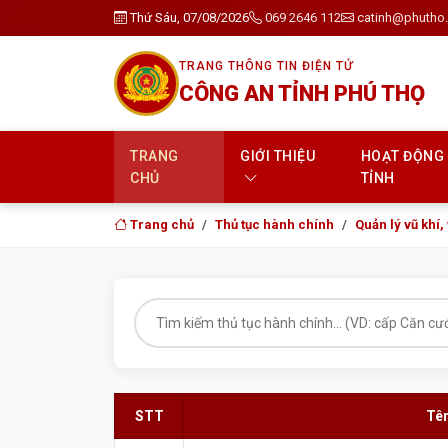
Thứ Sáu, 07/08/2026
069 2646 112
catinh@phutho.
TRANG THÔNG TIN ĐIỆN TỬ
CÔNG AN TỈNH PHÚ THỌ
TRANG
GIỚI THIỆU
HOẠT ĐỘNG
CHỦ
TỈNH
Trang chủ
Thủ tục hành chính
Quản lý vũ khí,
STT
Tên