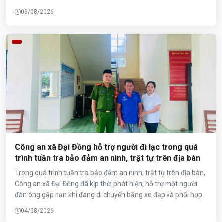
người đánh rơi. Sự trung thực của người dân cùng tinh thần
06/08/2026
trách nhiệm của lực lượng Công an xã đã giúp tài sản được trả
lại đúng chủ sở hữu.
Công an xã Đại Đồng hỗ trợ người đi lạc trong quá
trình tuần tra bảo đảm an ninh, trật tự trên địa bàn
Trong quá trình tuần tra bảo đảm an ninh, trật tự trên địa bàn,
Công an xã Đại Đồng đã kịp thời phát hiện, hỗ trợ một người
đàn ông gặp nạn khi đang di chuyển bằng xe đạp và phối hợp
xác minh, liên hệ người thân để đưa công dân trở về với gia
04/08/2026
đình an toàn.