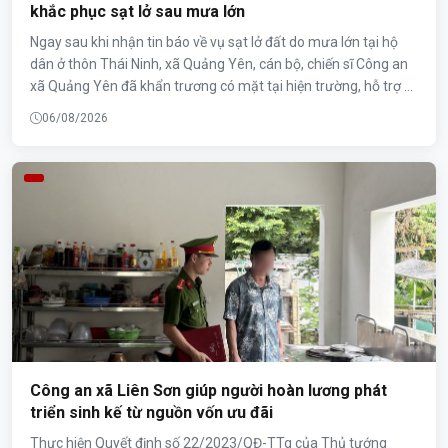
khắc phục sạt lở sau mưa lớn
Ngay sau khi nhận tin báo về vụ sạt lở đất do mưa lớn tại hộ
dân ở thôn Thái Ninh, xã Quảng Yên, cán bộ, chiến sĩ Công an
xã Quảng Yên đã khẩn trương có mặt tại hiện trường, hỗ trợ di
dời người, tài sản, khắc phục hậu quả và triển khai các biện
06/08/2026
pháp bảo đảm an toàn, hạn chế thiệt hại do thiên tai gây ra.
Công an xã Liên Sơn giúp người hoàn lương phát
triển sinh kế từ nguồn vốn ưu đãi
Thực hiện Quyết định số 22/2023/QĐ-TTg của Thủ tướng