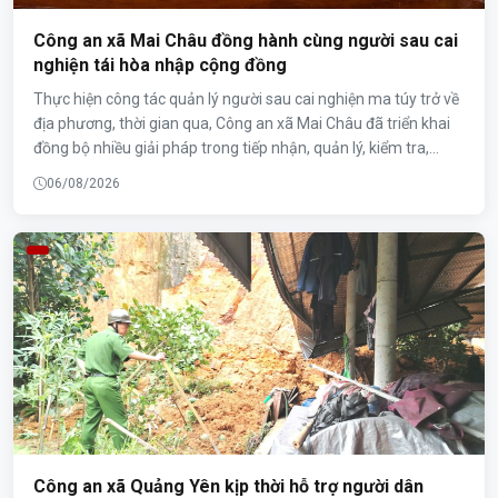
Công an xã Mai Châu đồng hành cùng người sau cai
nghiện tái hòa nhập cộng đồng
Thực hiện công tác quản lý người sau cai nghiện ma túy trở về
địa phương, thời gian qua, Công an xã Mai Châu đã triển khai
đồng bộ nhiều giải pháp trong tiếp nhận, quản lý, kiểm tra,
giám sát và hỗ trợ người sau cai nghiện tái hòa nhập cộng
06/08/2026
đồng. Những việc làm thiết thực, trách nhiệm của lực lượng
Công an cơ sở đã góp phần phòng ngừa tái nghiện, giữ vững
an ninh trật tự và tạo điều kiện để người sau cai nghiện ổn định
cuộc sống.
Công an xã Quảng Yên kịp thời hỗ trợ người dân