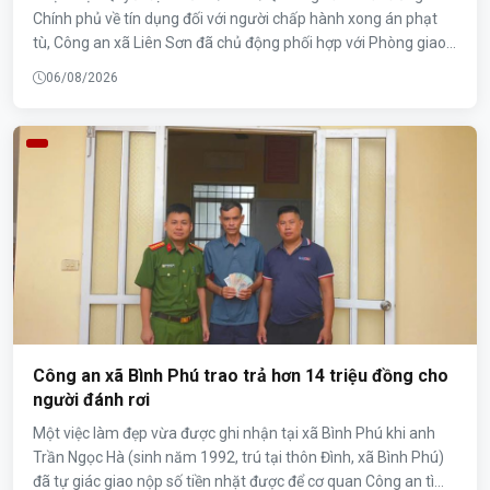
Chính phủ về tín dụng đối với người chấp hành xong án phạt
tù, Công an xã Liên Sơn đã chủ động phối hợp với Phòng giao
dịch Ngân hàng Chính sách xã hội Lương Sơn và các cơ quan,
06/08/2026
đoàn thể trên địa bàn triển khai chính sách, tạo điều kiện để
người chấp hành xong án phạt tù đủ điều kiện được tiếp cận
nguồn vốn vay ưu đãi của Nhà nước.
Công an xã Bình Phú trao trả hơn 14 triệu đồng cho
người đánh rơi
Một việc làm đẹp vừa được ghi nhận tại xã Bình Phú khi anh
Trần Ngọc Hà (sinh năm 1992, trú tại thôn Đình, xã Bình Phú)
đã tự giác giao nộp số tiền nhặt được để cơ quan Công an tìm