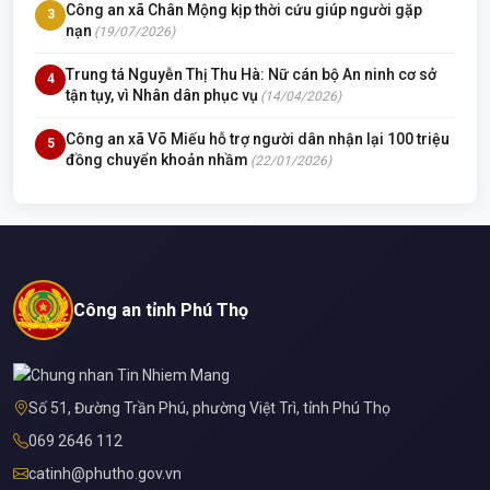
Công an xã Chân Mộng kịp thời cứu giúp người gặp
3
nạn
(19/07/2026)
Trung tá Nguyễn Thị Thu Hà: Nữ cán bộ An ninh cơ sở
4
tận tụy, vì Nhân dân phục vụ
(14/04/2026)
Công an xã Võ Miếu hỗ trợ người dân nhận lại 100 triệu
5
đồng chuyển khoản nhầm
(22/01/2026)
Công an tỉnh Phú Thọ
Số 51, Đường Trần Phú, phường Việt Trì, tỉnh Phú Thọ
069 2646 112
catinh@phutho.gov.vn