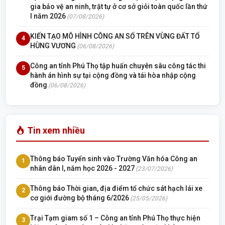
gia bảo vệ an ninh, trật tự ở cơ sở giỏi toàn quốc lần thứ
I năm 2026
(07/08/2026)
KIẾN TẠO MÔ HÌNH CÔNG AN SỐ TRÊN VÙNG ĐẤT TỔ
4
HÙNG VƯƠNG
(06/08/2026)
Công an tỉnh Phú Thọ tập huấn chuyên sâu công tác thi
5
hành án hình sự tại cộng đồng và tái hòa nhập cộng
đồng
(06/08/2026)
Tin xem nhiều
Thông báo Tuyển sinh vào Trường Văn hóa Công an
1
nhân dân I, năm học 2026 - 2027
(23/07/2026)
Thông báo Thời gian, địa điểm tổ chức sát hạch lái xe
2
cơ giới đường bộ tháng 6/2026
(25/05/2026)
Trại Tạm giam số 1 – Công an tỉnh Phú Thọ thực hiện
3