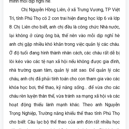
mình mỗi dịp nghỉ hè.
Chị Nguyễn Hồng Liên, ở xã Trưng Vương, TP Việt
Trì, tỉnh Phú Thọ có 2 con trai hiện đang học lớp 6 và lớp
8. Chị Liên cho biết, anh chị đều là công chức Nhà nước,
lại không ở cùng ông bà, thế nên vào mỗi dịp nghỉ hè
anh chị gặp nhiều khó khăn trong việc quản lý các cháu.
Ở độ tuổi đang hình thành nhân cách, các cháu rất dễ bị
lôi kéo vào các tệ nạn xã hội nếu không được gia đình,
nhà trường quan tâm, quản lý sát sao. Để quản lý các
cháu, anh chị đã phải tính toán cho con tham gia vào các
khóa học bơi, thể thao, kỹ năng sống… để vừa cho các
cháu rèn luyện thân thể, vừa tránh xa mạng xã hội và các
hoạt động thiếu lành mạnh khác. Theo anh Nguyễn
Trọng Nghiệp, Trường năng khiếu thể thao tỉnh Phú Thọ
cho biết: Câu lạc bộ thể thao của anh đón rất nhiều học