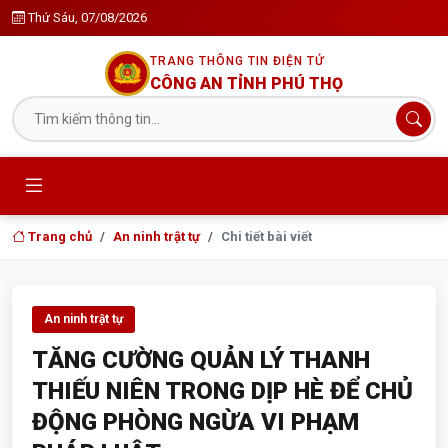
Thứ Sáu, 07/08/2026
TRANG THÔNG TIN ĐIỆN TỬ
CÔNG AN TỈNH PHÚ THỌ
Trang chủ
An ninh trật tự
Chi tiết bài viết
An ninh trật tự
TĂNG CƯỜNG QUẢN LÝ THANH
THIẾU NIÊN TRONG DỊP HÈ ĐỂ CHỦ
ĐỘNG PHÒNG NGỪA VI PHẠM