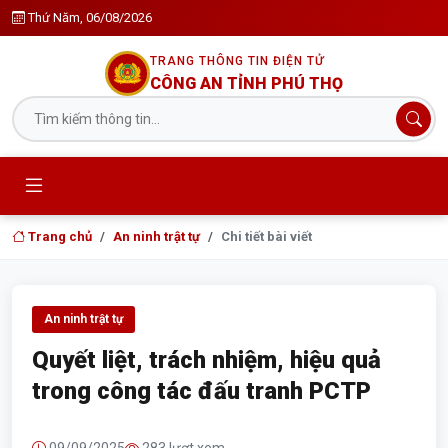
Thứ Năm, 06/08/2026
TRANG THÔNG TIN ĐIỆN TỬ
CÔNG AN TỈNH PHÚ THỌ
Trang chủ
An ninh trật tự
Chi tiết bài viết
An ninh trật tự
Quyết liệt, trách nhiệm, hiệu quả
trong công tác đấu tranh PCTP