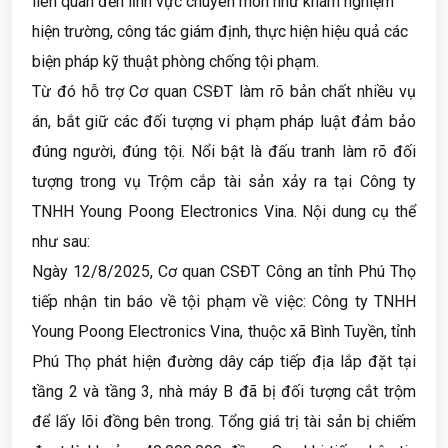
liên quan đến lĩnh vực chuyên môn như khám nghiệm
hiện trường, công tác giám định, thực hiện hiệu quả các
biện pháp kỹ thuật phòng chống tội phạm.
Từ đó hỗ trợ Cơ quan CSĐT làm rõ bản chất nhiều vụ
án, bắt giữ các đối tượng vi phạm pháp luật đảm bảo
đúng người, đúng tội. Nổi bật là đấu tranh làm rõ đối
tượng trong vụ Trộm cắp tài sản xảy ra tại Công ty
TNHH Young Poong Electronics Vina. Nội dung cụ thể
như sau:
Ngày 12/8/2025, Cơ quan CSĐT Công an tỉnh Phú Thọ
tiếp nhận tin báo về tội phạm về việc: Công ty TNHH
Young Poong Electronics Vina, thuộc xã Bình Tuyền, tỉnh
Phú Thọ phát hiện đường dây cáp tiếp địa lắp đặt tại
tầng 2 và tầng 3, nhà máy B đã bị đối tượng cắt trộm
để lấy lõi đồng bên trong. Tổng giá trị tài sản bị chiếm