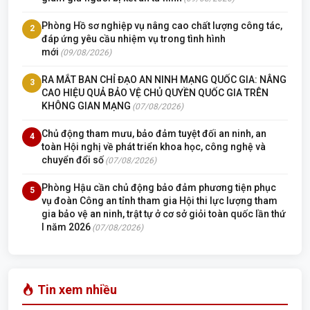
Phòng Hồ sơ nghiệp vụ nâng cao chất lượng công tác,
2
đáp ứng yêu cầu nhiệm vụ trong tình hình
mới
(09/08/2026)
RA MẮT BAN CHỈ ĐẠO AN NINH MẠNG QUỐC GIA: NÂNG
3
CAO HIỆU QUẢ BẢO VỆ CHỦ QUYỀN QUỐC GIA TRÊN
KHÔNG GIAN MẠNG
(07/08/2026)
Chủ động tham mưu, bảo đảm tuyệt đối an ninh, an
4
toàn Hội nghị về phát triển khoa học, công nghệ và
chuyển đổi số
(07/08/2026)
Phòng Hậu cần chủ động bảo đảm phương tiện phục
5
vụ đoàn Công an tỉnh tham gia Hội thi lực lượng tham
gia bảo vệ an ninh, trật tự ở cơ sở giỏi toàn quốc lần thứ
I năm 2026
(07/08/2026)
Tin xem nhiều