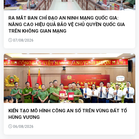
RA MẮT BAN CHỈ ĐẠO AN NINH MẠNG QUỐC GIA:
NÂNG CAO HIỆU QUẢ BẢO VỆ CHỦ QUYỀN QUỐC GIA
TRÊN KHÔNG GIAN MẠNG
07/08/2026
KIẾN TẠO MÔ HÌNH CÔNG AN SỐ TRÊN VÙNG ĐẤT TỔ
HÙNG VƯƠNG
06/08/2026