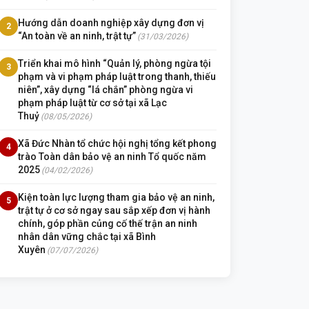
Hướng dẫn doanh nghiệp xây dựng đơn vị
2
“An toàn về an ninh, trật tự”
(31/03/2026)
Triển khai mô hình “Quản lý, phòng ngừa tội
3
phạm và vi phạm pháp luật trong thanh, thiếu
niên”, xây dựng “lá chắn” phòng ngừa vi
phạm pháp luật từ cơ sở tại xã Lạc
Thuỷ
(08/05/2026)
Xã Đức Nhàn tổ chức hội nghị tổng kết phong
4
trào Toàn dân bảo vệ an ninh Tổ quốc năm
2025
(04/02/2026)
Kiện toàn lực lượng tham gia bảo vệ an ninh,
5
trật tự ở cơ sở ngay sau sắp xếp đơn vị hành
chính, góp phần củng cố thế trận an ninh
nhân dân vững chắc tại xã Bình
Xuyên
(07/07/2026)