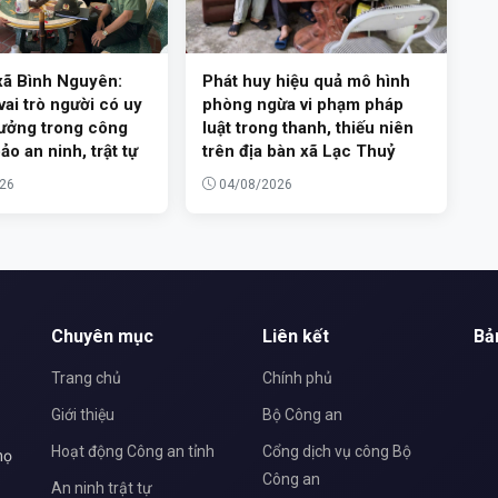
xã Bình Nguyên:
Phát huy hiệu quả mô hình
vai trò người có uy
phòng ngừa vi phạm pháp
hưởng trong công
luật trong thanh, thiếu niên
ảo an ninh, trật tự
trên địa bàn xã Lạc Thuỷ
26
04/08/2026
Chuyên mục
Liên kết
Bả
Trang chủ
Chính phủ
Giới thiệu
Bộ Công an
Hoạt động Công an tỉnh
Cổng dịch vụ công Bộ
họ
Công an
An ninh trật tự