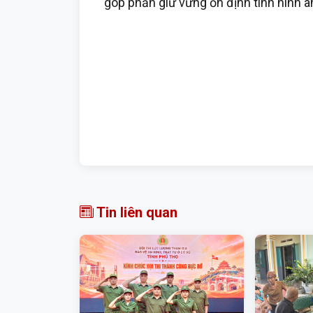
góp phần giữ vững ổn định tình hình an 
Tin liên quan