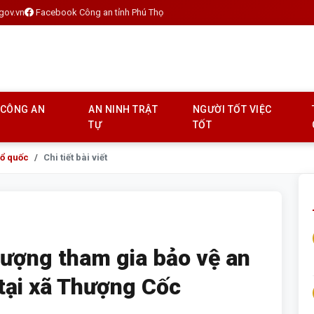
gov.vn
Facebook Công an tỉnh Phú Thọ
 CÔNG AN
AN NINH TRẬT
NGƯỜI TỐT VIỆC
TỰ
TỐT
Tổ quốc
Chi tiết bài viết
 lượng tham gia bảo vệ an
ở tại xã Thượng Cốc