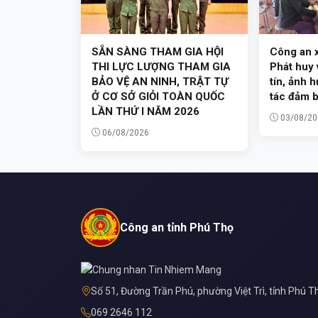
SẴN SÀNG THAM GIA HỘI
Công an 
THI LỰC LƯỢNG THAM GIA
Phát huy 
BẢO VỆ AN NINH, TRẬT TỰ
tín, ảnh 
Ở CƠ SỞ GIỎI TOÀN QUỐC
tác đảm b
LẦN THỨ I NĂM 2026
03/08/20
06/08/2026
Công an tỉnh Phú Thọ
Số 51, Đường Trần Phú, phường Việt Trì, tỉnh Phú T
069 2646 112