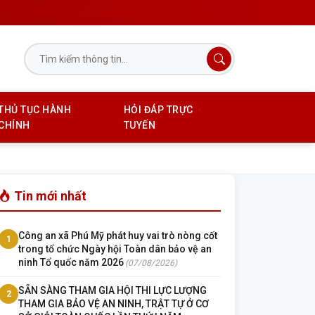
THỦ TỤC HÀNH
HỎI ĐÁP TRỰC
CHÍNH
TUYẾN
Tin mới nhất
Công an xã Phú Mỹ phát huy vai trò nòng cốt
1
trong tổ chức Ngày hội Toàn dân bảo vệ an
ninh Tổ quốc năm 2026
(07/08/2026)
SẴN SÀNG THAM GIA HỘI THI LỰC LƯỢNG
2
THAM GIA BẢO VỆ AN NINH, TRẬT TỰ Ở CƠ