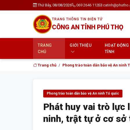
Thứ Bảy, 08/08/2026
069 2646 112
catinh@phutho.
TRANG THÔNG TIN ĐIỆN TỬ
CÔNG AN TỈNH PHÚ THỌ
TRANG
GIỚI THIỆU
HOẠT ĐỘNG
CHỦ
TỈNH
Trang chủ
Phong trào toàn dân bảo vệ An ninh 
Phong trào toàn dân bảo vệ An ninh Tổ quốc
Phát huy vai trò lực
ninh, trật tự ở cơ s