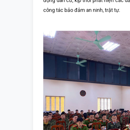
động dân cư, kịp thời phát hiện các d
công tác bảo đảm an ninh, trật tự.