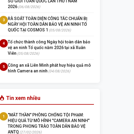
SỞ GIỎI TOÀN QUỐC LẦN THỨ I NĂM
2026
(06/08/2026)
RÀ SOÁT TOÀN DIỆN CÔNG TÁC CHUẨN BỊ
3
NGÀY HỘI TOÀN DÂN BẢO VỆ AN NINH TỔ
QUỐC TẠI COSMOS 1
(05/08/2026)
Tổ chức thành công Ngày hội toàn dân bảo
4
vệ an ninh Tổ quốc năm 2026 tại xã Xuân
Viên
(05/08/2026)
Công an xã Liên Minh phát huy hiệu quả mô
5
hình Camera an ninh
(04/08/2026)
Tin xem nhiều
"MẮT THẦN" PHÒNG CHỐNG TỘI PHẠM:
1
HIỆU QUẢ TỪ MÔ HÌNH "CAMERA AN NINH"
TRONG PHONG TRÀO TOÀN DÂN BẢO VỆ
ANTQ
(27/02/2026)