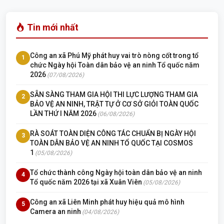
Tin mới nhất
Công an xã Phú Mỹ phát huy vai trò nòng cốt trong tổ
1
chức Ngày hội Toàn dân bảo vệ an ninh Tổ quốc năm
2026
(07/08/2026)
SẴN SÀNG THAM GIA HỘI THI LỰC LƯỢNG THAM GIA
2
BẢO VỆ AN NINH, TRẬT TỰ Ở CƠ SỞ GIỎI TOÀN QUỐC
LẦN THỨ I NĂM 2026
(06/08/2026)
RÀ SOÁT TOÀN DIỆN CÔNG TÁC CHUẨN BỊ NGÀY HỘI
3
TOÀN DÂN BẢO VỆ AN NINH TỔ QUỐC TẠI COSMOS
1
(05/08/2026)
Tổ chức thành công Ngày hội toàn dân bảo vệ an ninh
4
Tổ quốc năm 2026 tại xã Xuân Viên
(05/08/2026)
Công an xã Liên Minh phát huy hiệu quả mô hình
5
Camera an ninh
(04/08/2026)