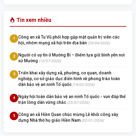
Tin xem nhiều
Công an xã Tu Vũ phối hợp gặp mặt quản trị viên các
1
hội, nhóm mạng xã hội trên địa bàn
(29/04/2026)
Người có uy tín ở Mường Bi – Điểm tựa giữ bình yên nơi
2
xứ Mường
(12/07/2026)
Triển khai xây dựng xã, phường, cơ quan, doanh
3
nghiệp, cơ sở giáo dục điển hình về phong trào toàn
dân bảo vệ an ninh Tổ quốc
(14/02/2026)
Ngày hội toàn dân bảo vệ an ninh Tổ quốc - vun đắp thế
4
trận lòng dân vững chắc
(23/07/2026)
Công an xã Hiền Quan chúc mừng Lễ khởi công xây
5
dựng Nhà thờ họ giáo Hiền Nam
(02/01/2026)