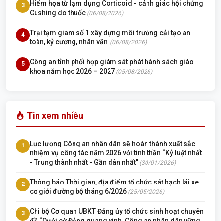
Hiểm họa từ lạm dụng Corticoid - cảnh giác hội chứng
3
Cushing do thuốc
(06/08/2026)
Trại tạm giam số 1 xây dựng môi trường cải tạo an
4
toàn, kỷ cương, nhân văn
(06/08/2026)
Công an tỉnh phối hợp giám sát phát hành sách giáo
5
khoa năm học 2026 – 2027
(05/08/2026)
Tin xem nhiều
Lực lượng Công an nhân dân sẽ hoàn thành xuất sắc
1
nhiệm vụ công tác năm 2026 với tinh thần “Kỷ luật nhất
- Trung thành nhất - Gần dân nhất”
(30/01/2026)
Thông báo Thời gian, địa điểm tổ chức sát hạch lái xe
2
cơ giới đường bộ tháng 6/2026
(25/05/2026)
Chi bộ Cơ quan UBKT Đảng ủy tổ chức sinh hoạt chuyên
3
đề “Dưới cờ Đảng quang vinh, Công an nhân dân vững