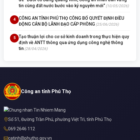
tin cùng đất nước bước vào kỷ nguyên mới”
(10/05/2026)
CÔNG AN TỈNH PHÚ THỌ CÔNG BỐ QUYẾT ĐỊNH ĐIỀU
4
ĐỘNG CÁN BỘ LÃNH ĐẠO CẤP PHÒNG
(25/06/2026)
Tạo thuận lợi cho cơ sở kinh doanh trong thực hiện quy
5
định về ANTT thông qua ứng dụng công nghệ thông
tin
(28/04/2026)
Công an tỉnh Phú Thọ
Số 51, Đường Trần Phú, phường Việt Trì, tỉnh Phú Thọ
069 2646 112
catinh@phutho.gov.vn