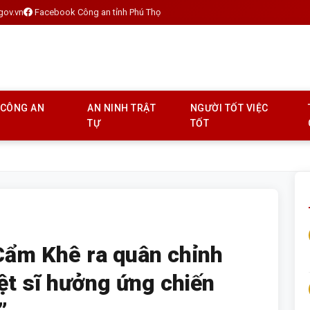
gov.vn
Facebook Công an tỉnh Phú Thọ
 CÔNG AN
AN NINH TRẬT
NGƯỜI TỐT VIỆC
TỰ
TỐT
Cẩm Khê ra quân chỉnh
ệt sĩ hưởng ứng chiến