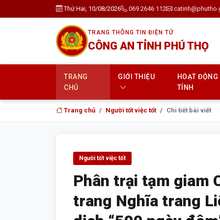
Thứ Hai, 10/08/2026
069 2646 112
catinh@phutho.
TRANG THÔNG TIN ĐIỆN TỬ
CÔNG AN TỈNH PHÚ THỌ
TRANG
GIỚI THIỆU
HOẠT ĐỘNG
CHỦ
TỈNH
Trang chủ
Người tốt việc tốt
Chi tiết bài viết
Người tốt việc tốt
Phân trại tạm giam 
trang Nghĩa trang Li