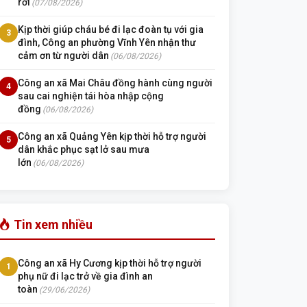
rơi
(07/08/2026)
Kịp thời giúp cháu bé đi lạc đoàn tụ với gia
3
đình, Công an phường Vĩnh Yên nhận thư
cảm ơn từ người dân
(06/08/2026)
Công an xã Mai Châu đồng hành cùng người
4
sau cai nghiện tái hòa nhập cộng
đồng
(06/08/2026)
Công an xã Quảng Yên kịp thời hỗ trợ người
5
dân khắc phục sạt lở sau mưa
lớn
(06/08/2026)
Tin xem nhiều
Công an xã Hy Cương kịp thời hỗ trợ người
1
phụ nữ đi lạc trở về gia đình an
toàn
(29/06/2026)