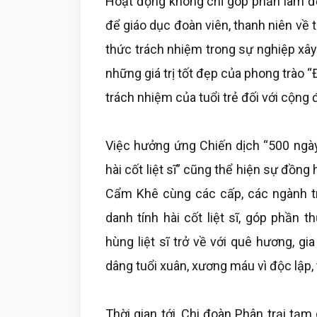
Hoạt động không chỉ góp phần làm đẹ
để giáo dục đoàn viên, thanh niên về 
thức trách nhiệm trong sự nghiệp xây 
những giá trị tốt đẹp của phong trào “
trách nhiệm của tuổi trẻ đối với cộng 
Việc hưởng ứng Chiến dịch “500 ngày
hài cốt liệt sĩ” cũng thể hiện sự đồng
Cẩm Khê cùng các cấp, các ngành tro
danh tính hài cốt liệt sĩ, góp phần 
hùng liệt sĩ trở về với quê hương, gi
dâng tuổi xuân, xương máu vì độc lập, 
Thời gian tới, Chi đoàn Phân trại tạ