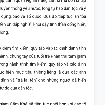
p cảnh quan Nghĩa trang Liệt sĩ mà còn là dịp
truyền thống yêu nước, lòng tự hào dân tộc và ý
dựng, bảo vệ Tổ quốc. Qua đó, tiếp tục lan tỏa
Đền ơn đáp nghĩa”, khơi dậy tinh thần cống hiến,
đồng.
 đêm tìm kiếm, quy tập và xác định danh tính
 hành, chung tay của tuổi trẻ Phân trại tạm giam
ng hành trình tìm kiếm, quy tập và xác định
thực hiện mục tiêu thiêng liêng là đưa các anh
a đình và “trả lại tên” cho những người đã hiến
tự do của dân tộc.
m giam Cẩm Khê sẽ tiếp tục phối hợp với các tổ