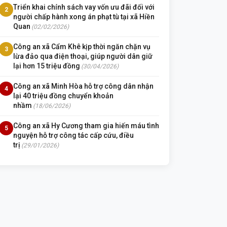
Triển khai chính sách vay vốn ưu đãi đối với
2
người chấp hành xong án phạt tù tại xã Hiền
Quan
(02/02/2026)
Công an xã Cẩm Khê kịp thời ngăn chặn vụ
3
lừa đảo qua điện thoại, giúp người dân giữ
lại hơn 15 triệu đồng
(30/04/2026)
Công an xã Minh Hòa hỗ trợ công dân nhận
4
lại 40 triệu đồng chuyển khoản
nhầm
(18/06/2026)
Công an xã Hy Cương tham gia hiến máu tình
5
nguyện hỗ trợ công tác cấp cứu, điều
trị
(29/01/2026)