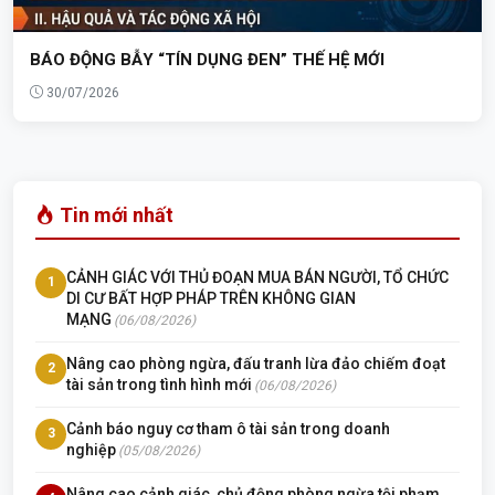
BÁO ĐỘNG BẪY “TÍN DỤNG ĐEN” THẾ HỆ MỚI
30/07/2026
Tin mới nhất
CẢNH GIÁC VỚI THỦ ĐOẠN MUA BÁN NGƯỜI, TỔ CHỨC
1
DI CƯ BẤT HỢP PHÁP TRÊN KHÔNG GIAN
MẠNG
(06/08/2026)
Nâng cao phòng ngừa, đấu tranh lừa đảo chiếm đoạt
2
tài sản trong tình hình mới
(06/08/2026)
Cảnh báo nguy cơ tham ô tài sản trong doanh
3
nghiệp
(05/08/2026)
Nâng cao cảnh giác, chủ động phòng ngừa tội phạm