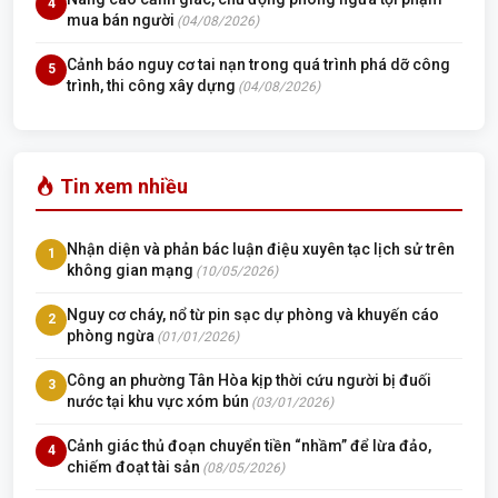
4
mua bán người
(04/08/2026)
Cảnh báo nguy cơ tai nạn trong quá trình phá dỡ công
5
trình, thi công xây dựng
(04/08/2026)
Tin xem nhiều
Nhận diện và phản bác luận điệu xuyên tạc lịch sử trên
1
không gian mạng
(10/05/2026)
Nguy cơ cháy, nổ từ pin sạc dự phòng và khuyến cáo
2
phòng ngừa
(01/01/2026)
Công an phường Tân Hòa kịp thời cứu người bị đuối
3
nước tại khu vực xóm bún
(03/01/2026)
Cảnh giác thủ đoạn chuyển tiền “nhầm” để lừa đảo,
4
chiếm đoạt tài sản
(08/05/2026)