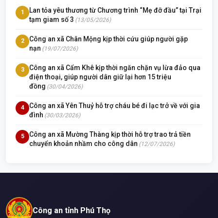
Lan tỏa yêu thương từ Chương trình “Mẹ đỡ đầu” tại Trại
1
tạm giam số 3
(13/05/2026)
Công an xã Chân Mộng kịp thời cứu giúp người gặp
2
nạn
(19/07/2026)
Công an xã Cẩm Khê kịp thời ngăn chặn vụ lừa đảo qua
3
điện thoại, giúp người dân giữ lại hơn 15 triệu
đồng
(30/04/2026)
Công an xã Yên Thuỷ hỗ trợ cháu bé đi lạc trở về với gia
4
đình
(30/03/2026)
Công an xã Mường Thàng kịp thời hỗ trợ trao trả tiền
5
chuyển khoản nhầm cho công dân
(12/07/2026)
Công an tỉnh Phú Thọ