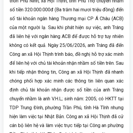
thôn Phú Ninh, xã Hội Thịnh, tỉnh Phú Thọ chuyển nhầm
số tiền 320.000.000đ (Ba trăm hai mươi triệu đồng) đến
số tài khoản ngân hàng Thương mại CP Á Châu (ACB)
của một người lạ. Sau khi phát hiện sự việc, anh Tráng
đã liên hệ với ngân hàng ACB để được hỗ trợ tuy nhiên
không có kết quả. Ngày 25/06/2026, anh Tráng đã đến
Công an xã Hội Thịnh trình báo, đề nghị hỗ trợ xác minh
để liên hệ với chủ tài khoản nhận nhầm số tiền trên. Sau
khi tiếp nhận thông tin, Công an xã Hội Thịnh đã nhanh
chóng phối hợp xác minh các thông tin liên quan xác
định chủ tài khoản nhận được số tiền của anh Tráng
chuyển nhầm là anh V.H.L; sinh năm: 2005; có HKTT tại
TDP Trung Đình, phường Trần Phú, tỉnh Hà Tĩnh nhưng
hiện làm việc tại Nhật Bản. Công an xã Hội Thịnh đã cử
cán bộ liên hệ và làm việc trực tiếp tại Công an phường