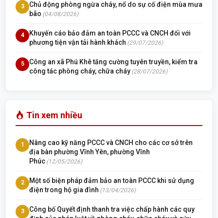
Chủ động phòng ngừa cháy, nổ do sự cố điện mùa mưa
3
bão
(04/08/2026)
Khuyến cáo bảo đảm an toàn PCCC và CNCH đối với
4
phương tiện vận tải hành khách
(29/07/2026)
Công an xã Phú Khê tăng cường tuyên truyền, kiểm tra
5
công tác phòng cháy, chữa cháy
(28/07/2026)
Tin xem nhiều
Nâng cao kỹ năng PCCC và CNCH cho các cơ sở trên
1
địa bàn phường Vĩnh Yên, phường Vĩnh
Phúc
(12/05/2026)
Một số biện pháp đảm bảo an toàn PCCC khi sử dụng
2
điện trong hộ gia đình
(13/04/2026)
Công bố Quyết định thanh tra việc chấp hành các quy
3