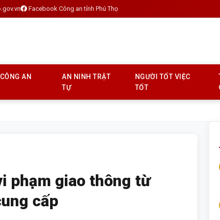
.gov.vn
Facebook Công an tỉnh Phú Thọ
 CÔNG AN
AN NINH TRẬT
NGƯỜI TỐT VIỆC
TỰ
TỐT
i phạm giao thông từ
cung cấp