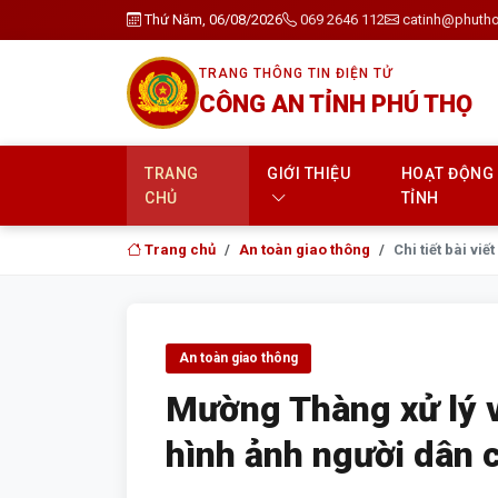
Thứ Năm, 06/08/2026
069 2646 112
catinh@phutho
TRANG THÔNG TIN ĐIỆN TỬ
CÔNG AN TỈNH PHÚ THỌ
TRANG
GIỚI THIỆU
HOẠT ĐỘNG
CHỦ
TỈNH
Trang chủ
An toàn giao thông
Chi tiết bài viết
An toàn giao thông
Mường Thàng xử lý v
hình ảnh người dân 