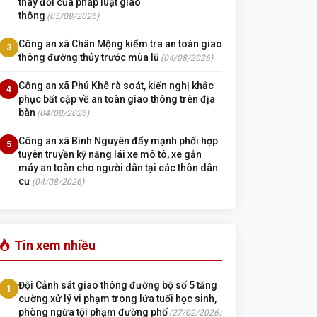
thay đổi của pháp luật giao
thông
(05/08/2026)
Công an xã Chân Mộng kiểm tra an toàn giao
3
thông đường thủy trước mùa lũ
(04/08/2026)
Công an xã Phú Khê rà soát, kiến nghị khắc
4
phục bất cập về an toàn giao thông trên địa
bàn
(04/08/2026)
Công an xã Bình Nguyên đẩy mạnh phối hợp
5
tuyên truyền kỹ năng lái xe mô tô, xe gắn
máy an toàn cho người dân tại các thôn dân
cư
(04/08/2026)
Tin xem nhiều
Đội Cảnh sát giao thông đường bộ số 5 tăng
1
cường xử lý vi phạm trong lứa tuổi học sinh,
phòng ngừa tội phạm đường phố
(27/02/2026)