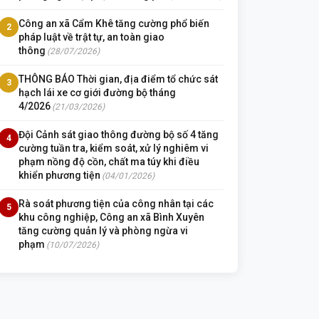
Công an xã Cẩm Khê tăng cường phổ biến
2
pháp luật về trật tự, an toàn giao
thông
(28/07/2026)
THÔNG BÁO Thời gian, địa điểm tổ chức sát
3
hạch lái xe cơ giới đường bộ tháng
4/2026
(21/03/2026)
Đội Cảnh sát giao thông đường bộ số 4 tăng
4
cường tuần tra, kiểm soát, xử lý nghiêm vi
phạm nồng độ cồn, chất ma túy khi điều
khiển phương tiện
(04/01/2026)
Rà soát phương tiện của công nhân tại các
5
khu công nghiệp, Công an xã Bình Xuyên
tăng cường quản lý và phòng ngừa vi
phạm
(10/07/2026)