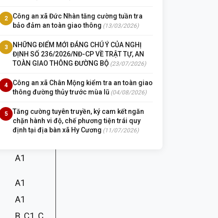
Công an xã Đức Nhàn tăng cường tuần tra
2
B, C1
bảo đảm an toàn giao thông
(13/03/2026)
NHỮNG ĐIỂM MỚI ĐÁNG CHÚ Ý CỦA NGHỊ
3
B, C1, C,
ĐỊNH SỐ 236/2026/NĐ-CP VỀ TRẬT TỰ, AN
TOÀN GIAO THÔNG ĐƯỜNG BỘ
(23/07/2026)
D2, D
Công an xã Chân Mộng kiểm tra an toàn giao
4
A1
thông đường thủy trước mùa lũ
(04/08/2026)
Tăng cường tuyên truyền, ký cam kết ngăn
5
chặn hành vi độ, chế phương tiện trái quy
B, C1
định tại địa bàn xã Hy Cương
(11/07/2026)
A1
A1
A1
B, C1, C,