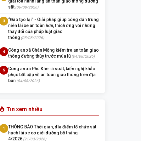
giải tỏa hành lang an toàn giao thông đường
sắt
(06/08/2026)
“Đào tạo lại” - Giải pháp giúp công dân trung
3
niên lái xe an toàn hơn, thích ứng với những
thay đổi của pháp luật giao
thông
(05/08/2026)
Công an xã Chân Mộng kiểm tra an toàn giao
4
thông đường thủy trước mùa lũ
(04/08/2026)
Công an xã Phú Khê rà soát, kiến nghị khắc
5
phục bất cập về an toàn giao thông trên địa
bàn
(04/08/2026)
Tin xem nhiều
Hạng
g
THÔNG BÁO Thời gian, địa điểm tổ chức sát
1
hạch lái xe cơ giới đường bộ tháng
A1
4/2026
(21/03/2026)