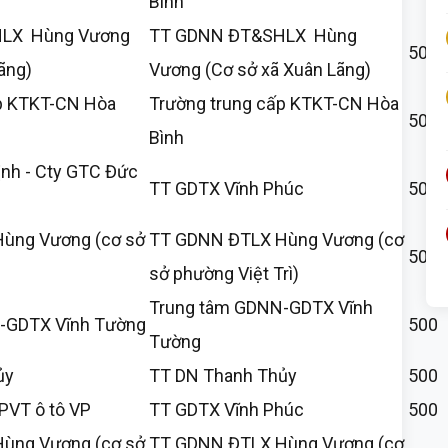
Bình
LX Hùng Vương
TT GDNN ĐT&SHLX Hùng
500
ãng)
Vương (Cơ sở xã Xuân Lãng)
p KTKT-CN Hòa
Trường trung cấp KTKT-CN Hòa
500
Bình
nh - Cty GTC Đức
TT GDTX Vĩnh Phúc
500
ùng Vương (cơ sở
TT GDNN ĐTLX Hùng Vương (cơ
500
sở phường Việt Trì)
Trung tâm GDNN-GDTX Vĩnh
-GDTX Vĩnh Tường
500
Tường
ủy
TT DN Thanh Thủy
500
PVT ô tô VP
TT GDTX Vĩnh Phúc
500
ùng Vương (cơ sở
TT GDNN ĐTLX Hùng Vương (cơ