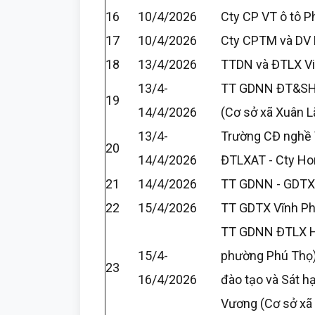
16
10/4/2026
Cty CP VT ô tô P
17
10/4/2026
Cty CPTM và DV
18
13/4/2026
TTDN và ĐTLX Việ
13/4-
TT GDNN ĐT&SH
19
14/4/2026
(Cơ sở xã Xuân L
13/4-
Trường CĐ nghề V
20
14/4/2026
ĐTLXAT - Cty Ho
21
14/4/2026
TT GDNN - GDTX
22
15/4/2026
TT GDTX Vĩnh P
TT GDNN ĐTLX H
15/4-
phường Phú Thọ
23
16/4/2026
đào tạo và Sát h
Vương (Cơ sở xã