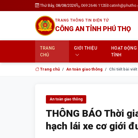
Thứ Bảy, 08/08/2026
069 2646 112
catinh@phutho.
TRANG THÔNG TIN ĐIỆN TỬ
CÔNG AN TỈNH PHÚ THỌ
TRANG
GIỚI THIỆU
HOẠT ĐỘNG
CHỦ
TỈNH
Trang chủ
An toàn giao thông
Chi tiết bài viết
An toàn giao thông
THÔNG BÁO Thời gian
hạch lái xe cơ giới