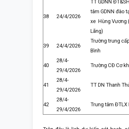
TT GDNN ĐT&SHL
tâm GDNN đào tạo
38
24/4/2026
xe Hùng Vương (
Lãng)
Trường trung cấ
39
24/4/2026
Bình
28/4-
40
Trường CĐ Cơ kh
29/4/2026
28/4-
41
TT DN Thanh Th
29/4/2026
28/4-
42
Trung tâm ĐTLX 
29/4/2026