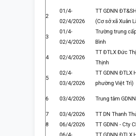
01/4-
TT GDNN ĐT&SH
2
02/4/2026
(Cơ sở xã Xuân L
01/4-
Trường trung cấ
3
02/4/2026
Bình
TT ĐTLX Đức Thị
4
02/4/2026
Thịnh
02/4-
TT GDNN ĐTLX H
5
03/4/2026
phường Việt Trì)
6
03/4/2026
Trung tâm GDNN
7
03/4/2026
TT DN Thanh Th
8
06/4/2026
TT GDNN - Cty C
06/4-
TT GDNN ĐTLX H