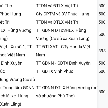
hú Thọ
TTDN và ĐTLX Việt Trì
500
 Phúc Hưng
Cty CPTM và DV Phúc Hưng
500
t Trì
TTDN và ĐTLX Việt Trì
500
LX Hùng Vương
TT GDNN ĐT&SHLX Hùng
500
ãng)
Vương (Cơ sở xã Xuân Lãng)
iệt - Xô số 1, TT
TT ĐTLXAT - CTy Honda Việt
395
nda Việt Nam
Nam
 Bình Xuyên
TT GDNN - GDTX Bình Xuyên
500
húc
TT GDTX Vĩnh Phúc
500
ùng Vương (cơ sở
), Trung tâm GDNN
TT GDNN ĐTLX Hùng Vương (cơ
500
ạch lái xe Hùng
sở phường Phú Thọ)
 Xuân Lãng)