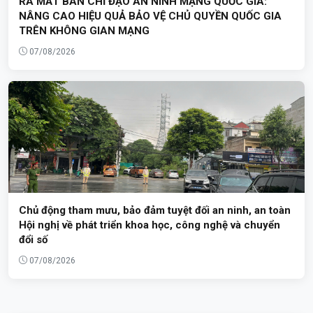
RA MẮT BAN CHỈ ĐẠO AN NINH MẠNG QUỐC GIA:
NÂNG CAO HIỆU QUẢ BẢO VỆ CHỦ QUYỀN QUỐC GIA
TRÊN KHÔNG GIAN MẠNG
07/08/2026
Chủ động tham mưu, bảo đảm tuyệt đối an ninh, an toàn
Hội nghị về phát triển khoa học, công nghệ và chuyển
đổi số
07/08/2026