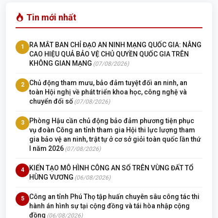
Tin mới nhất
RA MẮT BAN CHỈ ĐẠO AN NINH MẠNG QUỐC GIA: NÂNG
1
CAO HIỆU QUẢ BẢO VỆ CHỦ QUYỀN QUỐC GIA TRÊN
KHÔNG GIAN MẠNG
(07/08/2026)
Chủ động tham mưu, bảo đảm tuyệt đối an ninh, an
2
toàn Hội nghị về phát triển khoa học, công nghệ và
chuyển đổi số
(07/08/2026)
Phòng Hậu cần chủ động bảo đảm phương tiện phục
3
vụ đoàn Công an tỉnh tham gia Hội thi lực lượng tham
gia bảo vệ an ninh, trật tự ở cơ sở giỏi toàn quốc lần thứ
I năm 2026
(07/08/2026)
KIẾN TẠO MÔ HÌNH CÔNG AN SỐ TRÊN VÙNG ĐẤT TỔ
4
HÙNG VƯƠNG
(06/08/2026)
Công an tỉnh Phú Thọ tập huấn chuyên sâu công tác thi
5
hành án hình sự tại cộng đồng và tái hòa nhập cộng
đồng
(06/08/2026)