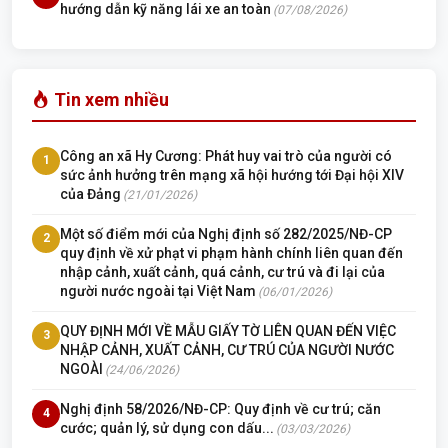
hướng dẫn kỹ năng lái xe an toàn
(07/08/2026)
Tin xem nhiều
Công an xã Hy Cương: Phát huy vai trò của người có
1
sức ảnh hưởng trên mạng xã hội hướng tới Đại hội XIV
của Đảng
(21/01/2026)
Một số điểm mới của Nghị định số 282/2025/NĐ-CP
2
quy định về xử phạt vi phạm hành chính liên quan đến
nhập cảnh, xuất cảnh, quá cảnh, cư trú và đi lại của
người nước ngoài tại Việt Nam
(06/01/2026)
QUY ĐỊNH MỚI VỀ MẪU GIẤY TỜ LIÊN QUAN ĐẾN VIỆC
3
NHẬP CẢNH, XUẤT CẢNH, CƯ TRÚ CỦA NGƯỜI NƯỚC
NGOÀI
(24/06/2026)
Nghị định 58/2026/NĐ-CP: Quy định về cư trú; căn
4
cước; quản lý, sử dụng con dấu...
(03/03/2026)