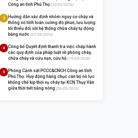
Công an tỉnh Phú Thọ
(10/02/2026)
Hướng dẫn xác định nhóm nguy cơ cháy và
3
thông số tính toán cường độ phun, lưu lượng
tối thiểu đối với hệ thống chữa cháy tự động
bằng nước
(07/05/2026)
Công bố Quyết định thanh tra việc chấp hành
4
các quy định của pháp luật về phòng cháy,
chữa cháy và cứu nạn, cứu hộ
(19/03/2026)
Phòng Cảnh sát PCCC&CNCH Công an tỉnh
5
Phú Thọ: Huy động hàng chục cán bộ nỗ lực
khống chế kịp thời vụ cháy tại KCN Thụy Vân
giữa thời tiết nắng nóng
(26/05/2026)