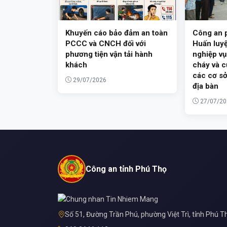
Khuyến cáo bảo đảm an toàn
Công an 
PCCC và CNCH đối với
Huấn luyệ
phương tiện vận tải hành
nghiệp vụ
khách
cháy và c
các cơ sở
29/07/2026
địa bàn
27/07/20
Công an tỉnh Phú Thọ
Số 51, Đường Trần Phú, phường Việt Trì, tỉnh Phú T