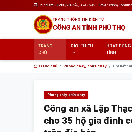
Thứ Năm, 06/08/2026
069 2646 112
catinh@phutho
TRANG THÔNG TIN ĐIỆN TỬ
CÔNG AN TỈNH PHÚ THỌ
TRANG
GIỚI THIỆU
HOẠT ĐỘNG
CHỦ
TỈNH
Trang chủ
Phòng cháy, chữa cháy
Chi tiết bài
Phòng cháy, chữa cháy
Công an xã Lập Thạc
cho 35 hộ gia đình 