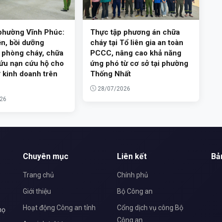
phường Vĩnh Phúc:
Thực tập phương án chữa
n, bồi dưỡng
cháy tại Tổ liên gia an toàn
 phòng cháy, chữa
PCCC, nâng cao khả năng
ứu nạn cứu hộ cho
ứng phó từ cơ sở tại phường
 kinh doanh trên
Thống Nhất
28/07/2026
26
Chuyên mục
Liên kết
Bả
Trang chủ
Chính phủ
Giới thiệu
Bộ Công an
Hoạt động Công an tỉnh
Cổng dịch vụ công Bộ
họ
Công an