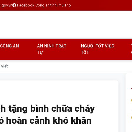
.gov.vn
Facebook Công an tỉnh Phú Thọ
 CÔNG AN
AN NINH TRẬT
NGƯỜI TỐT VIỆC
TỰ
TỐT
 viết
h tặng bình chữa cháy
có hoàn cảnh khó khăn