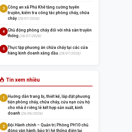
Công an xã Phú Khê tăng cường tuyên
3
truyền, kiểm tra công tác phòng cháy, chữa
cháy
(28/07/2026)
Chủ động phòng cháy đối với nhà sàn truyền
4
thống
(28/07/2026)
Thực tập phương án chữa cháy tại các cửa
5
hàng kinh doanh xăng dầu
(28/07/2026)
Tin xem nhiều
Hướng dẫn trang bị, thiết kế, lắp đặt phương
1
tiện phòng cháy, chữa cháy, cứu nạn cứu hộ
cho nhà ở riêng lẻ kết hợp sản xuất, kinh
doanh
(26/06/2026)
Đội Hành chính – Quản trị Phòng PH10 chủ
2
động vận hành, bảo trì hệ thống điện tại