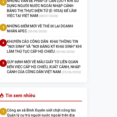
NHỮNG VẤN ĐỀ PHÁP LÝ CẦN LƯU Ý KHI SỬ
2
DỤNG NGƯỜI NƯỚC NGOÀI NHẬP CẢNH
BẰNG THỊ THỰC ĐIỆN TỬ (E-VISA) ĐỂ LÀM
VIỆC TẠI VIỆT NAM
(08/07/2026)
NHỮNG ĐIỂM MỚI VỀ THẺ ĐI LẠI DOANH
3
NHÂN APEC
(30/06/2026)
KHUYẾN CÁO CÔNG DÂN: KHAI THÔNG TIN
4
“NƠI SINH” VÀ “NƠI ĐĂNG KÝ KHAI SINH” KHI
LÀM THỦ TỤC CẤP HỘ CHIẾU
(30/06/2026)
QUY ĐỊNH MỚI VỀ MẪU GIẤY TỜ LIÊN QUAN
5
ĐẾN VIỆC CẤP HỘ CHIẾU, XUẤT CẢNH, NHẬP
CẢNH CỦA CÔNG DÂN VIỆT NAM
(25/06/2026)
Tin xem nhiều
Công an xã Bình Xuyên siết chặt công tác
1
Quản lý cư trú người nước ngoài trên địa