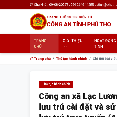
Chủ Nhật, 09/08/2026
069 2646 112
catinh@phutho
TRANG THÔNG TIN ĐIỆN TỬ
CÔNG AN TỈNH PHÚ THỌ
TRANG
GIỚI THIỆU
HOẠT ĐỘNG
CHỦ
TỈNH
Trang chủ
Thủ tục hành chính
Chi tiết bài viết
Thủ tục hành chính
Công an xã Lạc Lươ
lưu trú cài đặt và 