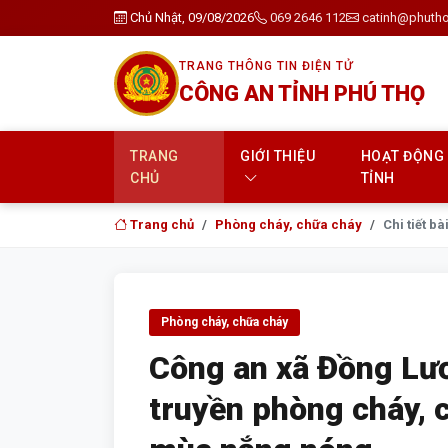
Chủ Nhật, 09/08/2026
069 2646 112
catinh@phutho
TRANG THÔNG TIN ĐIỆN TỬ
CÔNG AN TỈNH PHÚ THỌ
TRANG
GIỚI THIỆU
HOẠT ĐỘNG
CHỦ
TỈNH
Trang chủ
Phòng cháy, chữa cháy
Chi tiết bài
Phòng cháy, chữa cháy
Công an xã Đồng Lư
truyền phòng cháy, 