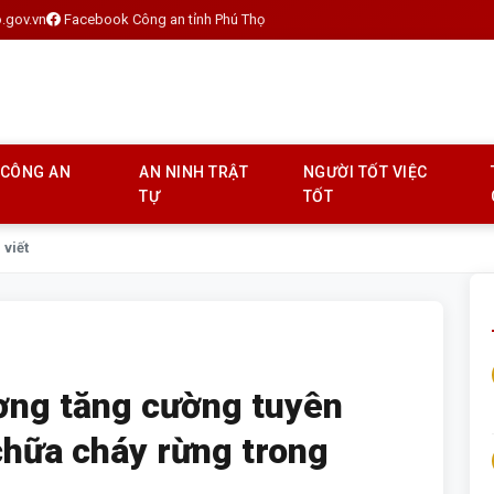
.gov.vn
Facebook Công an tỉnh Phú Thọ
 CÔNG AN
AN NINH TRẬT
NGƯỜI TỐT VIỆC
TỰ
TỐT
 viết
ơng tăng cường tuyên
chữa cháy rừng trong