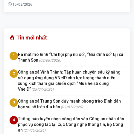
15/02/2026
Tin mới nhất
Ra mắt mô hình “Chi hội phụ nữ số”, “Gia đình số” tại xã
1
Thanh Sơn
(03/08/2026)
Công an xã Vĩnh Thành: Tập huấn chuyên sâu kỹ năng
2
sử dụng ứng dụng VNeID cho lực lượng thanh niên
xung kích tham gia chiến dịch “Mùa hè số cùng
VneID”
(25/07/2026)
Công an xã Trung Sơn đẩy mạnh phong trào Bình dân
3
học vụ số trên địa bàn
(09/07/2026)
Thông báo tuyển chọn công dân vào Công an nhân dân
4
phục vụ công tác tại Cục Công nghệ thông tin, Bộ Công
an
(21/06/2026)