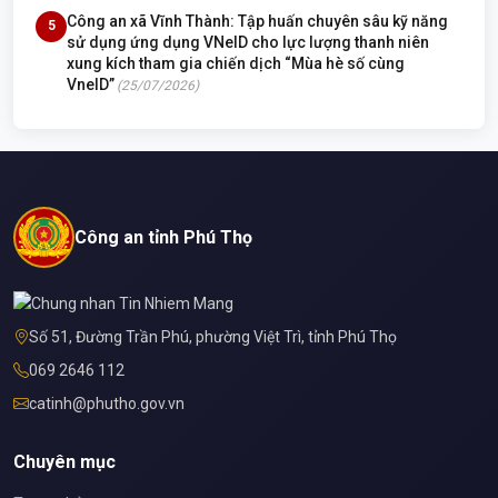
Công an xã Vĩnh Thành: Tập huấn chuyên sâu kỹ năng
5
sử dụng ứng dụng VNeID cho lực lượng thanh niên
xung kích tham gia chiến dịch “Mùa hè số cùng
VneID”
(25/07/2026)
Công an tỉnh Phú Thọ
Số 51, Đường Trần Phú, phường Việt Trì, tỉnh Phú Thọ
069 2646 112
catinh@phutho.gov.vn
Chuyên mục