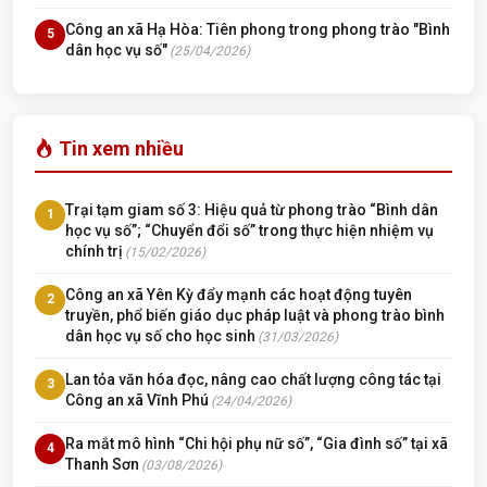
Công an xã Hạ Hòa: Tiên phong trong phong trào "Bình
5
dân học vụ số"
(25/04/2026)
Tin xem nhiều
Trại tạm giam số 3: Hiệu quả từ phong trào “Bình dân
1
học vụ số”; “Chuyển đổi số” trong thực hiện nhiệm vụ
chính trị
(15/02/2026)
Công an xã Yên Kỳ đẩy mạnh các hoạt động tuyên
2
truyền, phổ biến giáo dục pháp luật và phong trào bình
dân học vụ số cho học sinh
(31/03/2026)
Lan tỏa văn hóa đọc, nâng cao chất lượng công tác tại
3
Công an xã Vĩnh Phú
(24/04/2026)
Ra mắt mô hình “Chi hội phụ nữ số”, “Gia đình số” tại xã
4
Thanh Sơn
(03/08/2026)