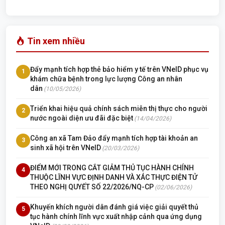
Tin xem nhiều
Đẩy mạnh tích hợp thẻ bảo hiểm y tế trên VNeID phục vụ
1
khám chữa bệnh trong lực lượng Công an nhân
dân
(10/05/2026)
Triển khai hiệu quả chính sách miễn thị thực cho người
2
nước ngoài diện ưu đãi đặc biệt
(14/04/2026)
Công an xã Tam Đảo đẩy mạnh tích hợp tài khoản an
3
sinh xã hội trên VNeID
(20/03/2026)
ĐIỂM MỚI TRONG CẮT GIẢM THỦ TỤC HÀNH CHÍNH
4
THUỘC LĨNH VỰC ĐỊNH DANH VÀ XÁC THỰC ĐIỆN TỬ
THEO NGHỊ QUYẾT SỐ 22/2026/NQ-CP
(02/06/2026)
Khuyến khích người dân đánh giá việc giải quyết thủ
5
tục hành chính lĩnh vực xuất nhập cảnh qua ứng dụng