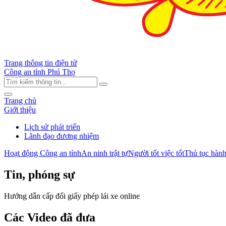
Trang thông tin điện tử
Công an tỉnh Phú Thọ
Trang chủ
Giới thiệu
Lịch sử phát triển
Lãnh đạo đương nhiệm
Hoạt động Công an tỉnh
An ninh trật tự
Người tốt việc tốt
Thủ tục hành
Tin, phóng sự
Hướng dẫn cấp đổi giấy phép lái xe online
Các Video đã đưa