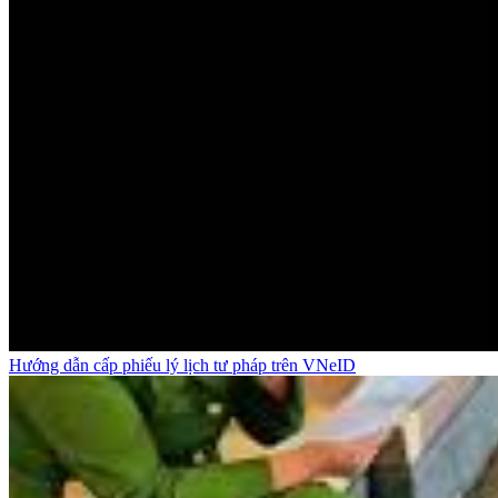
Hướng dẫn cấp phiếu lý lịch tư pháp trên VNeID