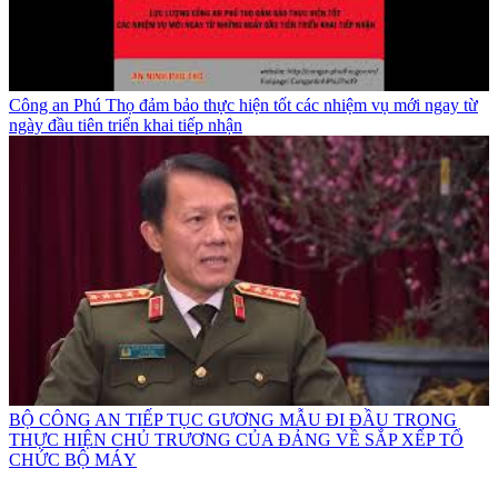
Công an Phú Thọ đảm bảo thực hiện tốt các nhiệm vụ mới ngay từ
ngày đầu tiên triển khai tiếp nhận
BỘ CÔNG AN TIẾP TỤC GƯƠNG MẪU ĐI ĐẦU TRONG
THỰC HIỆN CHỦ TRƯƠNG CỦA ĐẢNG VỀ SẮP XẾP TỔ
CHỨC BỘ MÁY