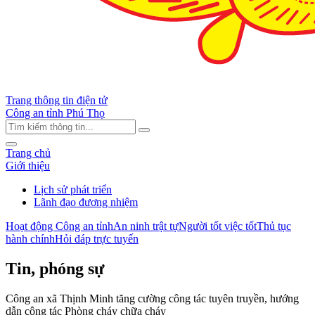
Trang thông tin điện tử
Công an tỉnh Phú Thọ
Trang chủ
Giới thiệu
Lịch sử phát triển
Lãnh đạo đương nhiệm
Hoạt động Công an tỉnh
An ninh trật tự
Người tốt việc tốt
Thủ tục
hành chính
Hỏi đáp trực tuyến
Tin, phóng sự
Công an xã Thịnh Minh tăng cường công tác tuyên truyền, hướng
dẫn công tác Phòng cháy chữa cháy