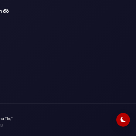
n đồ
Phú Thọ"
ng