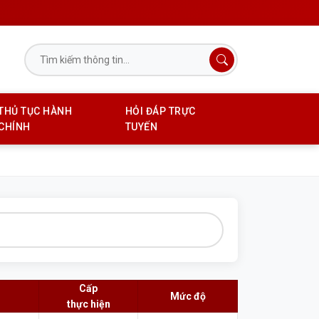
THỦ TỤC HÀNH
HỎI ĐÁP TRỰC
CHÍNH
TUYẾN
Cấp
Mức độ
thực hiện