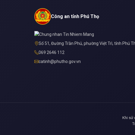
Công an tỉnh Phú Thọ
Số 51, Đường Trần Phú, phường Việt Trì, tỉnh Phú T
069 2646 112
catinh@phutho.gov.vn
Khi sử 
T