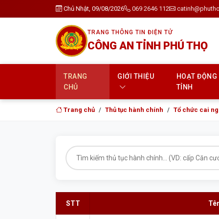
Chủ Nhật, 09/08/2026
069 2646 112
catinh@phutho
TRANG THÔNG TIN ĐIỆN TỬ
CÔNG AN TỈNH PHÚ THỌ
TRANG
GIỚI THIỆU
HOẠT ĐỘNG
CHỦ
TỈNH
Trang chủ
Thủ tục hành chính
Tổ chức cai ng
STT
Tên