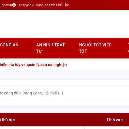
.gov.vn
Facebook Công an tỉnh Phú Thọ
 CÔNG AN
AN NINH TRẬT
NGƯỜI TỐT VIỆC
TỰ
TỐT
hiện ma túy và quản lý sau cai nghiện
 thủ tục
Lĩnh vực