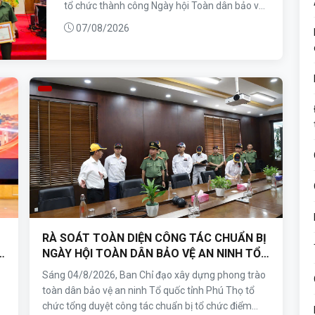
tổ chức thành công Ngày hội Toàn dân bảo vệ
an ninh Tổ quốc năm 2026. Với vai trò là cơ
07/08/2026
quan...
RÀ SOÁT TOÀN DIỆN CÔNG TÁC CHUẨN BỊ
Ơ
NGÀY HỘI TOÀN DÂN BẢO VỆ AN NINH TỔ
QUỐC TẠI COSMOS 1
Sáng 04/8/2026, Ban Chỉ đạo xây dựng phong trào
toàn dân bảo vệ an ninh Tổ quốc tỉnh Phú Thọ tổ
chức tổng duyệt công tác chuẩn bị tổ chức điểm