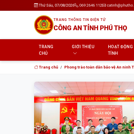
Thứ Sáu, 07/08/2026
069 2646 112
catinh@phutho.
TRANG THÔNG TIN ĐIỆN TỬ
CÔNG AN TỈNH PHÚ THỌ
TRANG
GIỚI THIỆU
HOẠT ĐỘNG
CHỦ
TỈNH
Trang chủ
Phong trào toàn dân bảo vệ An ninh 