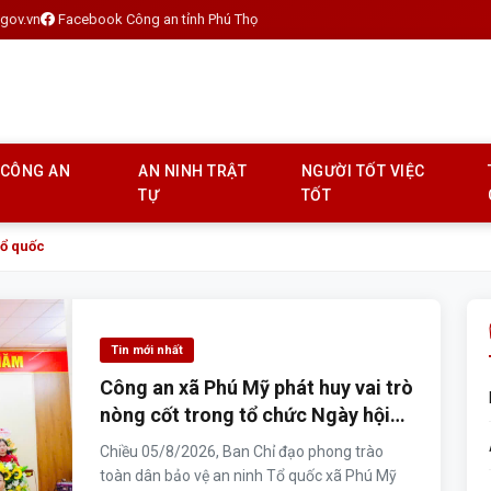
gov.vn
Facebook Công an tỉnh Phú Thọ
 CÔNG AN
AN NINH TRẬT
NGƯỜI TỐT VIỆC
TỰ
TỐT
Tổ quốc
Tin mới nhất
Công an xã Phú Mỹ phát huy vai trò
nòng cốt trong tổ chức Ngày hội
Toàn dân bảo vệ an ninh Tổ quốc
Chiều 05/8/2026, Ban Chỉ đạo phong trào
năm 2026
toàn dân bảo vệ an ninh Tổ quốc xã Phú Mỹ