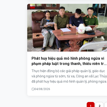
toàn dân bảo vệ an ninh Tổ quốc tỉnh Phú Thọ lựa
chọn tổ chức Ngày hội điểm của tỉnh.
Phát huy hiệu quả mô hình phòng ngừa vi
phạm pháp luật trong thanh, thiếu niên trê
địa bàn xã Lạc Thuỷ
Thực hiện đồng bộ các giải pháp quản lý, giáo dục
và phòng ngừa từ sớm, từ xa, Công an xã Lạc Thủy
đã phát huy hiệu quả mô hình quản lý, phòng ngừa
tội phạm, vi phạm pháp luật trong thanh, thiếu niên
04/08/2026
góp phần xây dựng môi trường an toàn, lành mạn
để thế hệ trẻ rèn luyện, phát triển và nâng cao ý th
chấp hành pháp luật.
1
2