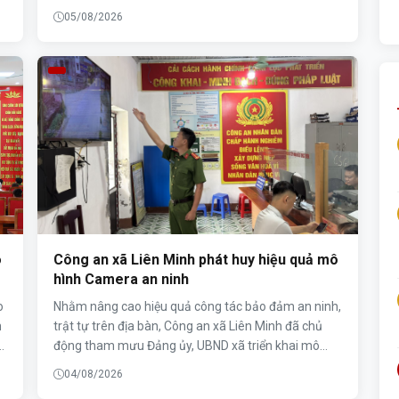
"Ngày hội toàn dân bảo vệ an ninh Tổ quốc" năm
05/08/2026
ứ
2026 tại Công ty TNHH Công nghệ COSMOS 1.
o
Công an xã Liên Minh phát huy hiệu quả mô
hình Camera an ninh
o
Nhằm nâng cao hiệu quả công tác bảo đảm an ninh,
h
trật tự trên địa bàn, Công an xã Liên Minh đã chủ
động tham mưu Đảng ủy, UBND xã triển khai mô
hình "Camera an ninh". Sau thời gian đi vào hoạt
04/08/2026
động, mô hình đã phát huy hiệu quả tích cực trong