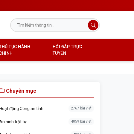
THỦ TỤC HÀNH
HỎI ĐÁP TRỰC
CHÍNH
TUYẾN
Chuyên mục
Hoạt động Công an tỉnh
2767 bài viết
An ninh trật tự
4059 bài viết