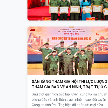
SẴN SÀNG THAM GIA HỘI THI LỰC LƯỢNG
THAM GIA BẢO VỆ AN NINH, TRẬT TỰ Ở C
SỞ GIỎI TOÀN QUỐC LẦN THỨ I NĂM 2026
Sau thời gian tích cực tập luyện, cùng với sự chuẩn
bị chu đáo và tinh thần trách nhiệm cao, đội tuyển
Công an tỉnh Phú Thọ hiện đã hoàn tất mọi điều