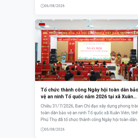
kiện, sẵn sàng tham gia Hội thi lực lượng tham gia
06/08/2026
bảo vệ an ninh, trật tự ở cơ sở giỏi toàn quốc lần th
I năm 2026.
Tổ chức thành công Ngày hội toàn dân bả
vệ an ninh Tổ quốc năm 2026 tại xã Xuân
Viên
Chiều 31/7/2026, Ban Chỉ đạo xây dựng phong trà
toàn dân bảo vệ an ninh Tổ quốc xã Xuân Viên, tỉn
Phú Thọ đã tổ chức thành công Ngày hội toàn dân
bảo vệ an ninh Tổ quốc năm 2026. Đây là địa
05/08/2026
phương được Ban Chỉ đạo xây dựng phong trào