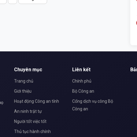
đã tổ chức Ngày hội toàn dân bảo vệ an ninh Tổ
quốc năm 2026 với sự tham dự của đông đảo cán
bộ, đảng viên và Nhân dân trên địa bàn.
Chuyên mục
Liên kết
Bả
Trang chủ
Chính phủ
Giới thiệu
Bộ Công an
Hoạt động Công an tỉnh
Cổng dịch vụ công Bộ
họ
Công an
An ninh trật tự
Người tốt việc tốt
Thủ tục hành chính