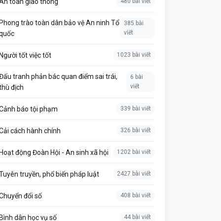
An toàn giao thông
480 bài viết
Phong trào toàn dân bảo vệ An ninh Tổ
385 bài
viết
quốc
Người tốt việc tốt
1023 bài viết
Đấu tranh phản bác quan điểm sai trái,
6 bài
viết
thù địch
Cảnh báo tội phạm
339 bài viết
Cải cách hành chính
326 bài viết
Hoạt động Đoàn Hội - An sinh xã hội
1202 bài viết
Tuyên truyền, phổ biến pháp luật
2427 bài viết
Chuyển đổi số
408 bài viết
Bình dân học vụ số
44 bài viết