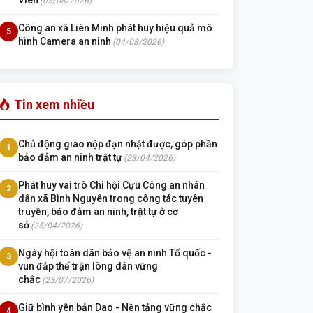
Viên
(05/08/2026)
Công an xã Liên Minh phát huy hiệu quả mô
5
hình Camera an ninh
(04/08/2026)
Tin xem nhiều
Chủ động giao nộp đạn nhặt được, góp phần
1
bảo đảm an ninh trật tự
(23/04/2026)
Phát huy vai trò Chi hội Cựu Công an nhân
2
dân xã Bình Nguyên trong công tác tuyên
truyền, bảo đảm an ninh, trật tự ở cơ
sở
(25/04/2026)
Ngày hội toàn dân bảo vệ an ninh Tổ quốc -
3
vun đắp thế trận lòng dân vững
chắc
(23/07/2026)
Giữ bình yên bản Dao - Nền tảng vững chắc
4