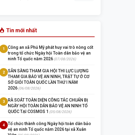
Tin mới nhất
Công an xã Phú Mỹ phát huy vai trò nòng cốt
1
trong tổ chức Ngày hội Toàn dân bảo vệ an
ninh Tổ quốc năm 2026
(07/08/2026)
SẴN SÀNG THAM GIA HỘI THI LỰC LƯỢNG
2
THAM GIA BẢO VỆ AN NINH, TRẬT TỰ Ở CƠ
SỞ GIỎI TOÀN QUỐC LẦN THỨ I NĂM
2026
(06/08/2026)
RÀ SOÁT TOÀN DIỆN CÔNG TÁC CHUẨN BỊ
3
NGÀY HỘI TOÀN DÂN BẢO VỆ AN NINH TỔ
QUỐC TẠI COSMOS 1
(05/08/2026)
Tổ chức thành công Ngày hội toàn dân bảo
4
vệ an ninh Tổ quốc năm 2026 tại xã Xuân