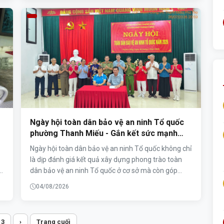
phòng ngừa, đấu tranh với các loại tội phạm và vi
phạm pháp luật, góp phần giữ vững bình yên địa
bàn.
Ngày hội toàn dân bảo vệ an ninh Tổ quốc
n
phường Thanh Miếu - Gắn kết sức mạnh
Nhân dân, xây dựng thế trận an ninh vững
Ngày hội toàn dân bảo vệ an ninh Tổ quốc không chỉ
chắc từ cơ sở
là dịp đánh giá kết quả xây dựng phong trào toàn
dân bảo vệ an ninh Tổ quốc ở cơ sở mà còn góp
;
phần củng cố khối đại đoàn kết toàn dân, phát huy
04/08/2026
h
vai trò, trách nhiệm của mỗi người dân trong công
ức
tác giữ gìn an ninh, trật tự. Tối 26/7/2026, Tổ dân
phố Thành Công, phường Thanh Miếu, tỉnh Phú Thọ
3
›
Trang cuối