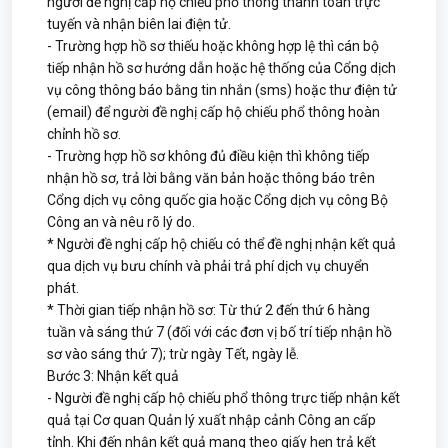
người đề nghị cấp hộ chiếu phổ thông thanh toán trực
tuyến và nhận biên lai điện tử.
- Trường hợp hồ sơ thiếu hoặc không hợp lệ thì cán bộ
tiếp nhận hồ sơ hướng dẫn hoặc hệ thống của Cổng dịch
vụ công thông báo bằng tin nhắn (sms) hoặc thư điện tử
(email) để người đề nghị cấp hộ chiếu phổ thông hoàn
chỉnh hồ sơ.
- Trường hợp hồ sơ không đủ điều kiện thì không tiếp
nhận hồ sơ, trả lời bằng văn bản hoặc thông báo trên
Cổng dịch vụ công quốc gia hoặc Cổng dịch vụ công Bộ
Công an và nêu rõ lý do.
* Người đề nghị cấp hộ chiếu có thể đề nghị nhận kết quả
qua dịch vụ bưu chính và phải trả phí dịch vụ chuyển
phát.
* Thời gian tiếp nhận hồ sơ: Từ thứ 2 đến thứ 6 hàng
tuần và sáng thứ 7 (đối với các đơn vị bố trí tiếp nhận hồ
sơ vào sáng thứ 7); trừ ngày Tết, ngày lễ.
Bước 3: Nhận kết quả
- Người đề nghị cấp hộ chiếu phổ thông trực tiếp nhận kết
quả tại Cơ quan Quản lý xuất nhập cảnh Công an cấp
tỉnh. Khi đến nhận kết quả mang theo giấy hẹn trả kết