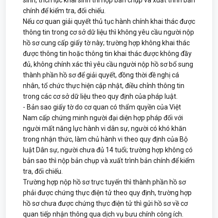
sinh, trích lục khai sinh thì nộp bản chụp và xuất trình bản
chính để kiểm tra, đối chiếu.
Nếu cơ quan giải quyết thủ tục hành chính khai thác được
thông tin trong cơ sở dữ liệu thì không yêu cầu người nộp
hồ sơ cung cấp giấy tờ này; trường hợp không khai thác
được thông tin hoặc thông tin khai thác được không đầy
đủ, không chính xác thì yêu cầu người nộp hồ sơ bổ sung
thành phần hồ sơ để giải quyết, đồng thời đề nghị cá
nhân, tổ chức thực hiện cập nhật, điều chỉnh thông tin
trong các cơ sở dữ liệu theo quy định của pháp luật.
- Bản sao giấy tờ do cơ quan có thẩm quyền của Việt
Nam cấp chứng minh người đại diện hợp pháp đối với
người mất năng lực hành vi dân sự, người có khó khăn
trong nhận thức, làm chủ hành vi theo quy định của Bộ
luật Dân sự, người chưa đủ 14 tuổi; trường hợp không có
bản sao thì nộp bản chụp và xuất trình bản chính để kiểm
tra, đối chiếu.
Trường hợp nộp hồ sơ trực tuyến thì thành phần hồ sơ
phải được chứng thực điện tử theo quy định, trường hợp
hồ sơ chưa được chứng thực điện tử thì gửi hồ sơ về cơ
quan tiếp nhận thông qua dịch vụ bưu chính công ích.