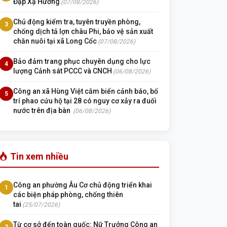
Đập Xạ Hương
(07/08/2026)
Chủ động kiểm tra, tuyên truyền phòng,
3
chống dịch tả lợn châu Phi, bảo vệ sản xuất
chăn nuôi tại xã Long Cốc
(07/08/2026)
Bảo đảm trang phục chuyên dụng cho lực
4
lượng Cảnh sát PCCC và CNCH
(06/08/2026)
Công an xã Hùng Việt cắm biển cảnh báo, bố
5
trí phao cứu hộ tại 28 có nguy cơ xảy ra đuối
nước trên địa bàn
(06/08/2026)
Tin xem nhiều
Công an phường Âu Cơ chủ động triển khai
1
các biện pháp phòng, chống thiên
tai
(25/07/2026)
Từ cơ sở đến toàn quốc: Nữ Trưởng Công an
2