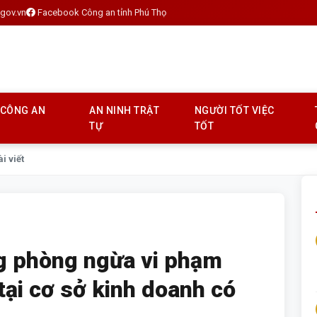
gov.vn
Facebook Công an tỉnh Phú Thọ
 CÔNG AN
AN NINH TRẬT
NGƯỜI TỐT VIỆC
TỰ
TỐT
ài viết
g phòng ngừa vi phạm
tại cơ sở kinh doanh có