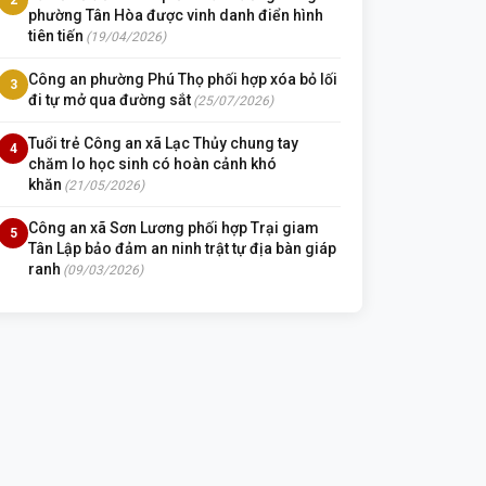
phường Tân Hòa được vinh danh điển hình
tiên tiến
(19/04/2026)
Công an phường Phú Thọ phối hợp xóa bỏ lối
3
đi tự mở qua đường sắt
(25/07/2026)
Tuổi trẻ Công an xã Lạc Thủy chung tay
4
chăm lo học sinh có hoàn cảnh khó
khăn
(21/05/2026)
Công an xã Sơn Lương phối hợp Trại giam
5
Tân Lập bảo đảm an ninh trật tự địa bàn giáp
ranh
(09/03/2026)