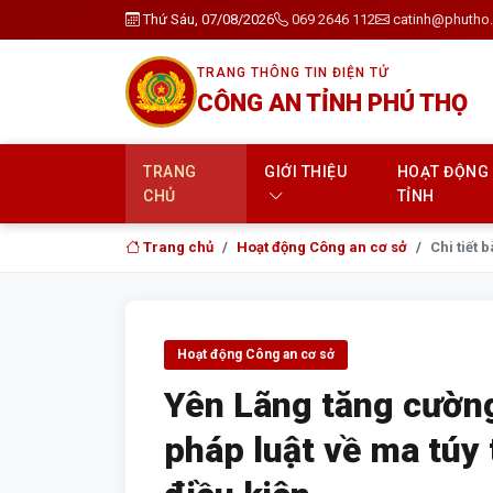
Thứ Sáu, 07/08/2026
069 2646 112
catinh@phutho.
TRANG THÔNG TIN ĐIỆN TỬ
CÔNG AN TỈNH PHÚ THỌ
TRANG
GIỚI THIỆU
HOẠT ĐỘNG
CHỦ
TỈNH
Trang chủ
Hoạt động Công an cơ sở
Chi tiết b
Hoạt động Công an cơ sở
Yên Lãng tăng cườn
pháp luật về ma túy 