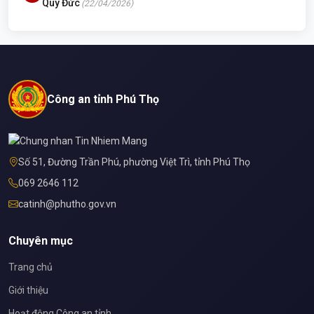
Quy Đức
(22/04/2026)
Công an tỉnh Phú Thọ
Số 51, Đường Trần Phú, phường Việt Trì, tỉnh Phú Thọ
069 2646 112
catinh@phutho.gov.vn
Chuyên mục
Trang chủ
Giới thiệu
Hoạt động Công an tỉnh